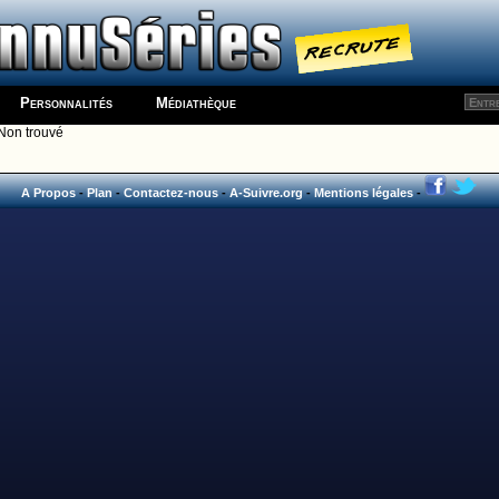
Personnalités
Médiathèque
Non trouvé
A Propos
-
Plan
-
Contactez-nous
-
A-Suivre.org
-
Mentions légales
-