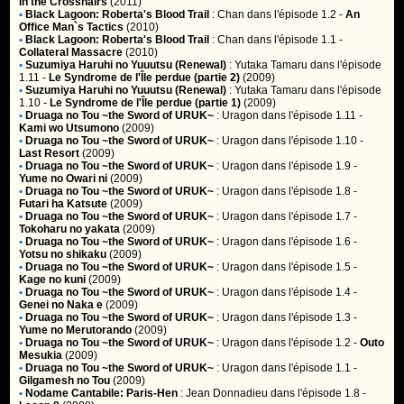
in the Crosshairs
(2011)
•
Black Lagoon: Roberta's Blood Trail
:
Chan
dans l'épisode 1.2 -
An
Office Man`s Tactics
(2010)
•
Black Lagoon: Roberta's Blood Trail
:
Chan
dans l'épisode 1.1 -
Collateral Massacre
(2010)
•
Suzumiya Haruhi no Yuuutsu (Renewal)
:
Yutaka Tamaru
dans l'épisode
1.11 -
Le Syndrome de l'Île perdue (partie 2)
(2009)
•
Suzumiya Haruhi no Yuuutsu (Renewal)
:
Yutaka Tamaru
dans l'épisode
1.10 -
Le Syndrome de l'Île perdue (partie 1)
(2009)
•
Druaga no Tou ~the Sword of URUK~
:
Uragon
dans l'épisode 1.11 -
Kami wo Utsumono
(2009)
•
Druaga no Tou ~the Sword of URUK~
:
Uragon
dans l'épisode 1.10 -
Last Resort
(2009)
•
Druaga no Tou ~the Sword of URUK~
:
Uragon
dans l'épisode 1.9 -
Yume no Owari ni
(2009)
•
Druaga no Tou ~the Sword of URUK~
:
Uragon
dans l'épisode 1.8 -
Futari ha Katsute
(2009)
•
Druaga no Tou ~the Sword of URUK~
:
Uragon
dans l'épisode 1.7 -
Tokoharu no yakata
(2009)
•
Druaga no Tou ~the Sword of URUK~
:
Uragon
dans l'épisode 1.6 -
Yotsu no shikaku
(2009)
•
Druaga no Tou ~the Sword of URUK~
:
Uragon
dans l'épisode 1.5 -
Kage no kuni
(2009)
•
Druaga no Tou ~the Sword of URUK~
:
Uragon
dans l'épisode 1.4 -
Genei no Naka e
(2009)
•
Druaga no Tou ~the Sword of URUK~
:
Uragon
dans l'épisode 1.3 -
Yume no Merutorando
(2009)
•
Druaga no Tou ~the Sword of URUK~
:
Uragon
dans l'épisode 1.2 -
Outo
Mesukia
(2009)
•
Druaga no Tou ~the Sword of URUK~
:
Uragon
dans l'épisode 1.1 -
Gilgamesh no Tou
(2009)
•
Nodame Cantabile: Paris-Hen
:
Jean Donnadieu
dans l'épisode 1.8 -