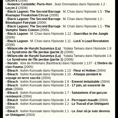
Leçon 8
(2008)
•
Nodame Cantabile: Paris-Hen
:
Jean Donnadieu
dans l'épisode 1.2 -
Leçon 2
(2008)
•
Black Lagoon: The Second Barrage
:
M. Chan
dans l'épisode 1.5 -
The
Roanapur Freakshow Circus
(2006)
•
Black Lagoon: The Second Barrage
:
M. Chan
dans l'épisode 1.2 -
Bloodsport Fairytale
(2006)
•
Black Lagoon: The Second Barrage
:
M. Chan
dans l'épisode 1.1 -
The
Vampire Twins Comen
(2006)
•
Black Lagoon
:
M. Chan
dans l'épisode 1.12 -
Guerrillas in the Jungle
(2006)
•
Black Lagoon
:
M. Chan
dans l'épisode 1.11 -
Lock`n Load Revolution
(2006)
•
Mélancolie de Haruhi Suzumiya (La)
:
Yutaka Tamaru
dans l'épisode 1.8
-
Le Syndrome de l'Île perdue (partie 2)
(2006)
•
Mélancolie de Haruhi Suzumiya (La)
:
Yutaka Tamaru
dans l'épisode 1.6
-
Le Syndrome de l'Île perdue (partie 1)
(2006)
•
Naruto
:
Voix de Kimimaro (flashback)
dans l'épisode 1.137 -
L'Ombre du
clan Fuuma
(2005)
•
Bleach
:
Isshin Kurosaki
dans l'épisode 1.13 -
Fleur et Hollow
(2004)
•
Bleach
:
Isshin Kurosaki
dans l'épisode 1.10 -
Attaque pendant le
voyage en terre sacrée
(2004)
•
Bleach
:
Isshin Kurosaki
dans l'épisode 1.9 -
Ennemi imbattable
(2004)
•
Bleach
:
Isshin Kurosaki
dans l'épisode 1.8 -
17 juin, un souvenir de
pluie
(2004)
•
Bleach
:
Isshin Kurosaki
dans l'épisode 1.7 -
Salutations d'un garçon
rembourré
(2004)
•
Bleach
:
Isshin Kurosaki
dans l'épisode 1.4 -
Perroquet maudit
(2004)
•
Bleach
:
Isshin Kurosaki
dans l'épisode 1.2 -
Le Travail d'un Shinigami
(2004)
•
Bleach
:
Isshin Kurosaki
dans l'épisode 1.1 -
Le Jour où je suis devenu
un Shinigami
(2004)