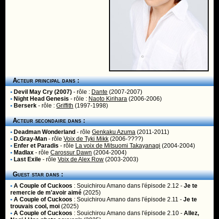
Acteur principal dans :
•
Devil May Cry (2007)
- rôle :
Dante
(2007-2007)
•
Night Head Genesis
- rôle :
Naoto Kirihara
(2006-2006)
•
Berserk
- rôle :
Griffith
(1997-1998)
Acteur secondaire dans :
•
Deadman Wonderland
- rôle
Genkaku Azuma
(2011-2011)
•
D.Gray-Man
- rôle
Voix de Tyki Mikk
(2006-????)
•
Enfer et Paradis
- rôle
La voix de Mitsuomi Takayanagi
(2004-2004)
•
Madlax
- rôle
Carossur Dawn
(2004-2004)
•
Last Exile
- rôle
Voix de Alex Row
(2003-2003)
Guest star dans :
•
A Couple of Cuckoos
:
Souichirou Amano
dans l'épisode 2.12 -
Je te
remercie de m'avoir aimé
(2025)
•
A Couple of Cuckoos
:
Souichirou Amano
dans l'épisode 2.11 -
Je te
trouvais cool, moi
(2025)
•
A Couple of Cuckoos
:
Souichirou Amano
dans l'épisode 2.10 -
Allez,