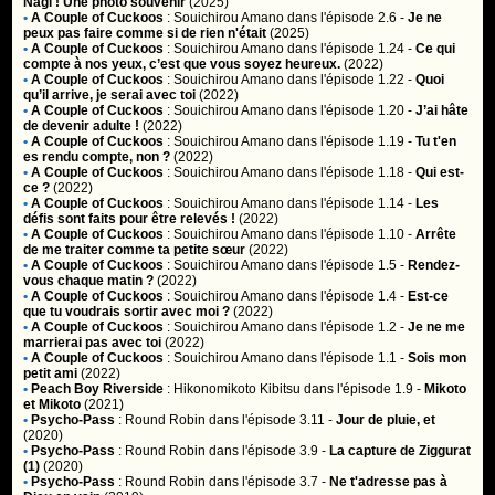
Nagi ! Une photo souvenir
(2025)
•
A Couple of Cuckoos
:
Souichirou Amano
dans l'épisode 2.6 -
Je ne
peux pas faire comme si de rien n'était
(2025)
•
A Couple of Cuckoos
:
Souichirou Amano
dans l'épisode 1.24 -
Ce qui
compte à nos yeux, c’est que vous soyez heureux.
(2022)
•
A Couple of Cuckoos
:
Souichirou Amano
dans l'épisode 1.22 -
Quoi
qu’il arrive, je serai avec toi
(2022)
•
A Couple of Cuckoos
:
Souichirou Amano
dans l'épisode 1.20 -
J’ai hâte
de devenir adulte !
(2022)
•
A Couple of Cuckoos
:
Souichirou Amano
dans l'épisode 1.19 -
Tu t'en
es rendu compte, non ?
(2022)
•
A Couple of Cuckoos
:
Souichirou Amano
dans l'épisode 1.18 -
Qui est-
ce ?
(2022)
•
A Couple of Cuckoos
:
Souichirou Amano
dans l'épisode 1.14 -
Les
défis sont faits pour être relevés !
(2022)
•
A Couple of Cuckoos
:
Souichirou Amano
dans l'épisode 1.10 -
Arrête
de me traiter comme ta petite sœur
(2022)
•
A Couple of Cuckoos
:
Souichirou Amano
dans l'épisode 1.5 -
Rendez-
vous chaque matin ?
(2022)
•
A Couple of Cuckoos
:
Souichirou Amano
dans l'épisode 1.4 -
Est-ce
que tu voudrais sortir avec moi ?
(2022)
•
A Couple of Cuckoos
:
Souichirou Amano
dans l'épisode 1.2 -
Je ne me
marrierai pas avec toi
(2022)
•
A Couple of Cuckoos
:
Souichirou Amano
dans l'épisode 1.1 -
Sois mon
petit ami
(2022)
•
Peach Boy Riverside
:
Hikonomikoto Kibitsu
dans l'épisode 1.9 -
Mikoto
et Mikoto
(2021)
•
Psycho-Pass
:
Round Robin
dans l'épisode 3.11 -
Jour de pluie, et
(2020)
•
Psycho-Pass
:
Round Robin
dans l'épisode 3.9 -
La capture de Ziggurat
(1)
(2020)
•
Psycho-Pass
:
Round Robin
dans l'épisode 3.7 -
Ne t'adresse pas à