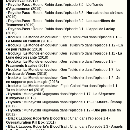
Dieu en vain
(2019)
•
Psycho-Pass
:
Round Robin
dans l'épisode 3.5 -
L'offrande
d'Agamemnon
(2019)
•
Psycho-Pass
:
Round Robin
dans l'épisode 3.3 -
Hercule et les sirènes
(2019)
•
Psycho-Pass
:
Round Robin
dans l'épisode 3.2 -
Les sacrifices de
Teumesse
(2019)
•
Psycho-Pass
:
Round Robin
dans l'épisode 3.1 -
L'appel de Laelap
(2019)
•
Iroduku : Le Monde en couleur
:
Esprit Calabi-Yau
dans l'épisode 1.13 -
Le Monde en couleur
(2018)
•
Iroduku : Le Monde en couleur
:
Gen Tsukishiro
dans l'épisode 1.12 -
En
ce jour radieux
(2018)
•
Iroduku : Le Monde en couleur
:
Gen Tsukishiro
dans l'épisode 1.11 -
La
Lune décroissante
(2018)
•
Iroduku : Le Monde en couleur
:
Gen Tsukishiro
dans l'épisode 1.8 -
Fragments fragiles
(2018)
•
Iroduku : Le Monde en couleur
:
Gen Tsukishiro
dans l'épisode 1.7 -
Le
Fardeau de Vénus
(2018)
•
Iroduku : Le Monde en couleur
:
Gen Tsukishiro
dans l'épisode 1.2 -
Je
ne supporte pas la magie
(2018)
•
Iroduku : Le Monde en couleur
:
Esprit Calabi-Yau
dans l'épisode 1.1 -
Tu es ici chez toi
(2018)
•
Hyouka
:
Muneyoshi Kugayama
dans l'épisode 1.17 -
La Séquence
Kudryavka
(2012)
•
Hyouka
:
Muneyoshi Kugayama
dans l'épisode 1.15 -
L'Affaire Jûmonji
(2012)
•
Hyouka
:
Muneyoshi Kugayama
dans l'épisode 1.12 -
Une pile sans fin
(2012)
•
Black Lagoon: Roberta's Blood Trail
:
Chan
dans l'épisode 1.4 -
Oversaturation Kill Box
(2011)
•
Black Lagoon: Roberta's Blood Trail
:
Chan
dans l'épisode 1.3 -
Angels