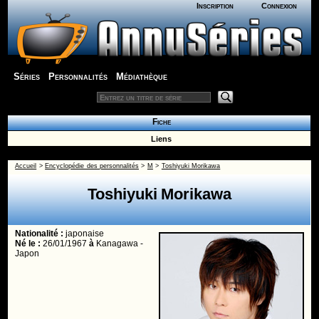
Inscription
Connexion
Séries
Personnalités
Médiathèque
Fiche
Liens
Accueil
>
Encyclopédie des personnalités
>
M
>
Toshiyuki Morikawa
Toshiyuki Morikawa
Nationalité :
japonaise
Né le :
26/01/1967
à
Kanagawa -
Japon