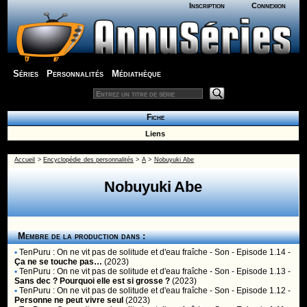
Inscription
Connexion
Séries
Personnalités
Médiathèque
Fiche
Liens
Accueil
>
Encyclopédie des personnalités
>
A
>
Nobuyuki Abe
Nobuyuki Abe
Membre de la production dans :
•
TenPuru : On ne vit pas de solitude et d'eau fraîche
- Son - Episode 1.14 -
Ça ne se touche pas…
(2023)
•
TenPuru : On ne vit pas de solitude et d'eau fraîche
- Son - Episode 1.13 -
Sans dec ? Pourquoi elle est si grosse ?
(2023)
•
TenPuru : On ne vit pas de solitude et d'eau fraîche
- Son - Episode 1.12 -
Personne ne peut vivre seul
(2023)