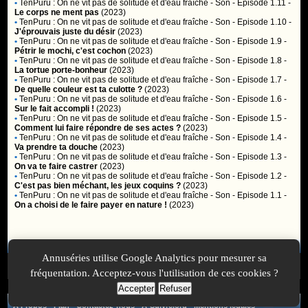
•
TenPuru : On ne vit pas de solitude et d'eau fraîche
- Son - Episode 1.11 -
Le corps ne ment pas
(2023)
•
TenPuru : On ne vit pas de solitude et d'eau fraîche
- Son - Episode 1.10 -
J'éprouvais juste du désir
(2023)
•
TenPuru : On ne vit pas de solitude et d'eau fraîche
- Son - Episode 1.9 -
Pétrir le mochi, c'est cochon
(2023)
•
TenPuru : On ne vit pas de solitude et d'eau fraîche
- Son - Episode 1.8 -
La tortue porte-bonheur
(2023)
•
TenPuru : On ne vit pas de solitude et d'eau fraîche
- Son - Episode 1.7 -
De quelle couleur est ta culotte ?
(2023)
•
TenPuru : On ne vit pas de solitude et d'eau fraîche
- Son - Episode 1.6 -
Sur le fait accompli !
(2023)
•
TenPuru : On ne vit pas de solitude et d'eau fraîche
- Son - Episode 1.5 -
Comment lui faire répondre de ses actes ?
(2023)
•
TenPuru : On ne vit pas de solitude et d'eau fraîche
- Son - Episode 1.4 -
Va prendre ta douche
(2023)
•
TenPuru : On ne vit pas de solitude et d'eau fraîche
- Son - Episode 1.3 -
On va te faire castrer
(2023)
•
TenPuru : On ne vit pas de solitude et d'eau fraîche
- Son - Episode 1.2 -
C'est pas bien méchant, les jeux coquins ?
(2023)
•
TenPuru : On ne vit pas de solitude et d'eau fraîche
- Son - Episode 1.1 -
On a choisi de le faire payer en nature !
(2023)
Membres
Annuséries utilise Google Analytics pour mesurer sa
Vous ne pouvez pas accéder aux fonctionnalités réservées aux
membres car vous n'êtes pas
inscrit
ou
identifié
.
fréquentation. Acceptez-vous l'utilisation de ces cookies ?
Accepter
Refuser
A Propos
-
Plan
-
Contactez-nous
-
A-Suivre.org
-
Mentions légales
-