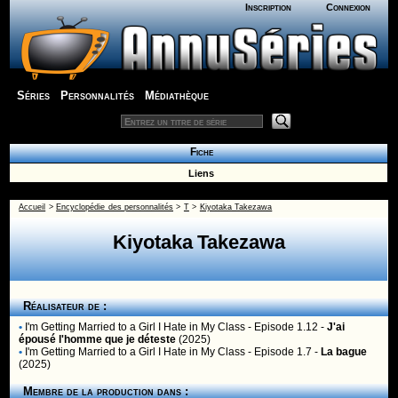
Inscription
Connexion
Séries
Personnalités
Médiathèque
Fiche
Liens
Accueil
>
Encyclopédie des personnalités
>
T
>
Kiyotaka Takezawa
Kiyotaka Takezawa
Réalisateur de :
•
I'm Getting Married to a Girl I Hate in My Class
- Episode 1.12 -
J'ai
épousé l'homme que je déteste
(2025)
•
I'm Getting Married to a Girl I Hate in My Class
- Episode 1.7 -
La bague
(2025)
Membre de la production dans :