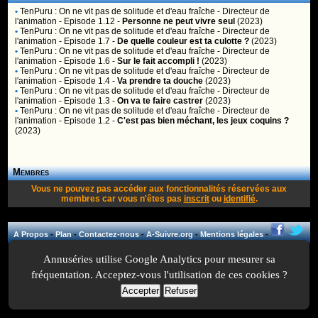
•
TenPuru : On ne vit pas de solitude et d'eau fraîche
- Directeur de
l'animation - Episode 1.12 -
Personne ne peut vivre seul
(2023)
•
TenPuru : On ne vit pas de solitude et d'eau fraîche
- Directeur de
l'animation - Episode 1.7 -
De quelle couleur est ta culotte ?
(2023)
•
TenPuru : On ne vit pas de solitude et d'eau fraîche
- Directeur de
l'animation - Episode 1.6 -
Sur le fait accompli !
(2023)
•
TenPuru : On ne vit pas de solitude et d'eau fraîche
- Directeur de
l'animation - Episode 1.4 -
Va prendre ta douche
(2023)
•
TenPuru : On ne vit pas de solitude et d'eau fraîche
- Directeur de
l'animation - Episode 1.3 -
On va te faire castrer
(2023)
•
TenPuru : On ne vit pas de solitude et d'eau fraîche
- Directeur de
l'animation - Episode 1.2 -
C'est pas bien méchant, les jeux coquins ?
(2023)
Membres
Vous ne pouvez pas accéder aux fonctionnalités réservées aux
membres car vous n'êtes pas
inscrit
ou
identifié
.
A Propos
-
Plan
-
Contactez-nous
-
A-Suivre.org
-
Mentions légales
-
Annuséries utilise Google Analytics pour mesurer sa
fréquentation. Acceptez-vous l'utilisation de ces cookies ?
Accepter
Refuser