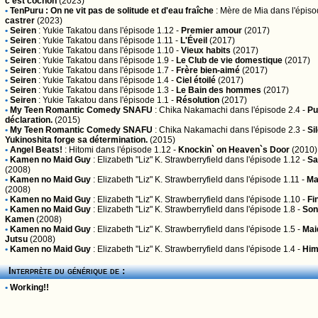
c'est cochon
(2023)
•
TenPuru : On ne vit pas de solitude et d'eau fraîche
:
Mère de Mia
dans l'épiso
castrer
(2023)
•
Seiren
:
Yukie Takatou
dans l'épisode 1.12 -
Premier amour
(2017)
•
Seiren
:
Yukie Takatou
dans l'épisode 1.11 -
L'Éveil
(2017)
•
Seiren
:
Yukie Takatou
dans l'épisode 1.10 -
Vieux habits
(2017)
•
Seiren
:
Yukie Takatou
dans l'épisode 1.9 -
Le Club de vie domestique
(2017)
•
Seiren
:
Yukie Takatou
dans l'épisode 1.7 -
Frère bien-aimé
(2017)
•
Seiren
:
Yukie Takatou
dans l'épisode 1.4 -
Ciel étoilé
(2017)
•
Seiren
:
Yukie Takatou
dans l'épisode 1.3 -
Le Bain des hommes
(2017)
•
Seiren
:
Yukie Takatou
dans l'épisode 1.1 -
Résolution
(2017)
•
My Teen Romantic Comedy SNAFU
:
Chika Nakamachi
dans l'épisode 2.4 -
Pu
déclaration.
(2015)
•
My Teen Romantic Comedy SNAFU
:
Chika Nakamachi
dans l'épisode 2.3 -
Si
Yukinoshita forge sa détermination.
(2015)
•
Angel Beats!
:
Hitomi
dans l'épisode 1.12 -
Knockin` on Heaven`s Door
(2010)
•
Kamen no Maid Guy
:
Elizabeth "Liz" K. Strawberryfield
dans l'épisode 1.12 -
Sa
(2008)
•
Kamen no Maid Guy
:
Elizabeth "Liz" K. Strawberryfield
dans l'épisode 1.11 -
Ma
(2008)
•
Kamen no Maid Guy
:
Elizabeth "Liz" K. Strawberryfield
dans l'épisode 1.10 -
Fi
•
Kamen no Maid Guy
:
Elizabeth "Liz" K. Strawberryfield
dans l'épisode 1.8 -
Son
Kamen
(2008)
•
Kamen no Maid Guy
:
Elizabeth "Liz" K. Strawberryfield
dans l'épisode 1.5 -
Mai
Jutsu
(2008)
•
Kamen no Maid Guy
:
Elizabeth "Liz" K. Strawberryfield
dans l'épisode 1.4 -
Him
Interprète du générique de :
•
Working!!