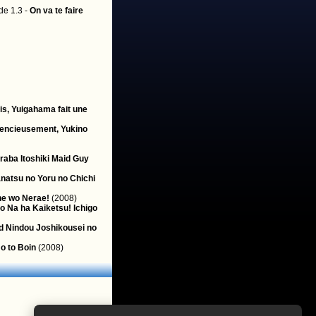
de 1.3 -
On va te faire
is, Yuigahama fait une
lencieusement, Yukino
raba Itoshiki Maid Guy
natsu no Yoru no Chichi
ne wo Nerae!
(2008)
o Na ha Kaiketsu! Ichigo
d Nindou Joshikousei no
o to Boin
(2008)