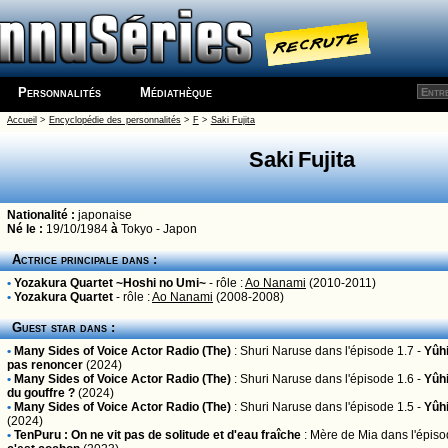
Personnalités
Médiathèque
Accueil
>
Encyclopédie des personnalités
>
F
>
Saki Fujita
Saki Fujita
Nationalité :
japonaise
Né le :
19/10/1984
à
Tokyo - Japon
Actrice principale dans :
•
Yozakura Quartet ~Hoshi no Umi~
- rôle :
Ao Nanami
(2010-2011)
•
Yozakura Quartet
- rôle :
Ao Nanami
(2008-2008)
Guest star dans :
•
Many Sides of Voice Actor Radio (The)
:
Shuri Naruse
dans l'épisode 1.7 -
Yûhi
pas renoncer
(2024)
•
Many Sides of Voice Actor Radio (The)
:
Shuri Naruse
dans l'épisode 1.6 -
Yûhi
du gouffre ?
(2024)
•
Many Sides of Voice Actor Radio (The)
:
Shuri Naruse
dans l'épisode 1.5 -
Yûhi
(2024)
•
TenPuru : On ne vit pas de solitude et d'eau fraîche
:
Mère de Mia
dans l'épiso