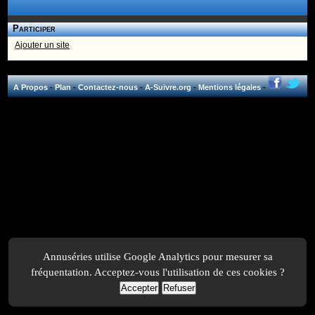
Participer
Ajouter un site
A Propos
-
Plan
-
Contactez-nous
-
A-Suivre.org
-
Mentions légales
-
Annuséries utilise Google Analytics pour mesurer sa
fréquentation. Acceptez-vous l'utilisation de ces cookies ?
Accepter
Refuser