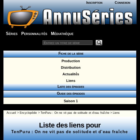
Inscription
Connexion
Séries
Personnalités
Médiathèque
Fiche de la série
Production
Distribution
Actualités
Liens
Liste des épisodes
Guide des épisodes
Saison 1
Accueil
>
Encyclopédie
>
TenPuru : On ne vit pas de solitude et d'eau fraîche
>
Liens
Liste des liens pour
TenPuru : On ne vit pas de solitude et d'eau fraîche