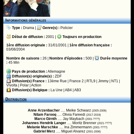
Informations générales
Type :
Drama
|
Genre(s) :
Policier
Début de diffusion :
2001 |
Toujours en production
1ère diffusion originale :
31/01/2001 |
1ère diffusion française :
03/08/2004
Nombre de saisons :
26 |
Nombre d’épisodes :
500 |
Durée moyenne
:
45 Min
Pays de production :
Allemagne
Diffusion(s) originale(s) :
ZDF
Diffusion(s) France :
13ème Rue
|
France 2
|
RTL9
|
Jimmy
|
NT1
|
Vivolta
|
Polar
|
Action
Diffusion(s) Belgique :
La Une
|
AB4
|
AB3
Distribution
Anne Arzenbacher
..... Meike Schwarz
(2005-2006)
Nilam Farooq
..... Olivia Fareedi
(2017-2019)
Marco Girnth
..... Jay Maybach
(2001-????)
Johannes Hendrik Langer
..... Moritz Brenner
(2021-????)
Melanie Marschke
..... Ina Zimmermann
(2001-????)
Gabriel Merz
..... Miguel Alvarez
(2001-2006)