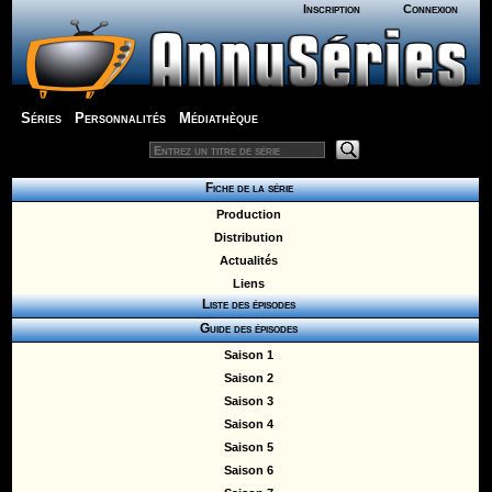
Inscription
Connexion
Séries
Personnalités
Médiathèque
Fiche de la série
Production
Distribution
Actualités
Liens
Liste des épisodes
Guide des épisodes
Saison 1
Saison 2
Saison 3
Saison 4
Saison 5
Saison 6