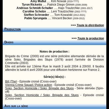
Amy Mußul
..... Kim Nowak
(2019-????)
Tyron Ricketts
..... Patrick Diego Grimm
(2006-2009)
Andreas Schmidt-Schaller
..... Hajo Trautzchke
(2001-2017)
Caroline Scholze
..... Leni Trautzschke
(2002-????)
Steffen Schroeder
..... Tom Kowalski
(2012-2021)
Pablo Sprungala
..... Vincent Becker
(2009-2012)
>>>
Toute la distribution
Production
>>>
Toute la production
Divers
Notes de production :
Brigade du Crime (2000) est une série policière allemande dérivée de la
série Soko, Brigades des Stups (1978) avant l'arrivée de Division
Criminelle (2003).
Elle est arrivée sur 13ème Rue le mardi 3 août 2004 à 20h50. Il faudra
attendre le lundi 6 avril 2006 pour une diffusion hertzienne sur France 2.
Série(s) liée(s) :
Bill (The)
- Episode croisé (Cross-over)
Vienna Crime Squad / Police action
- Episode croisé (Cross-over)
Soko, Section Homicide / Soko, Brigade des Stups
- Série dérivée (Spin-
off)
Soko, Section Homicide / Soko, Brigade des Stups
- Episode croisé
(Cross-over)
Avis sur la série