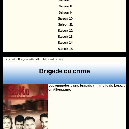
Saison 7
Saison 8
Saison 9
Saison 10
Saison 11
Saison 12
Saison 13
Saison 14
Saison 15
Accueil
>
Encyclopédie
>
B
>
Brigade du crime
Brigade du crime
Les enquêtes d'une brigade criminelle de Leipzig
en Allemagne.