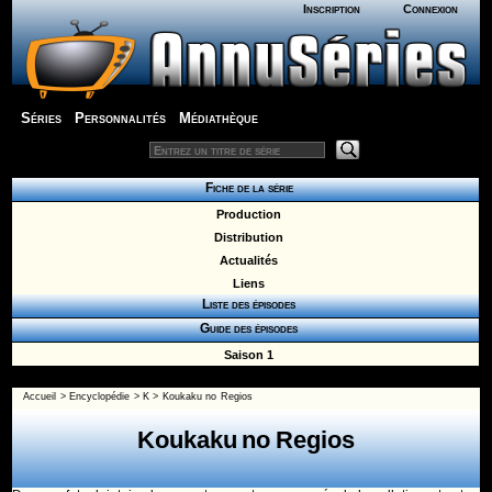
Inscription
Connexion
Séries
Personnalités
Médiathèque
Fiche de la série
Production
Distribution
Actualités
Liens
Liste des épisodes
Guide des épisodes
Saison 1
Accueil
>
Encyclopédie
>
K
>
Koukaku no Regios
Koukaku no Regios