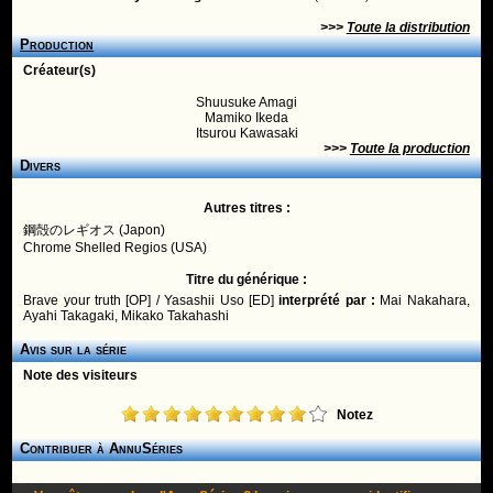
>>>
Toute la distribution
Production
Créateur(s)
Shuusuke Amagi
Mamiko Ikeda
Itsurou Kawasaki
>>>
Toute la production
Divers
Autres titres :
鋼殻のレギオス (Japon)
Chrome Shelled Regios (USA)
Titre du générique :
Brave your truth [OP] / Yasashii Uso [ED]
interprété par :
Mai Nakahara,
Ayahi Takagaki, Mikako Takahashi
Avis sur la série
Note des visiteurs
Notez
Contribuer à AnnuSéries