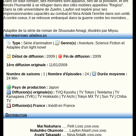
Dans un futur lointain, des monstres sont apparus, nés de la pollution, et ont
forcés l'humanité à se réfugier dans des cités mobiles appelées "Regios".
Dans la cité universitaire de Zuellni, Layfon est repéré pour ses
impressionnantes capacités au combat et Nina Antalk l'enrôle dans son unité.
A contre-coeur, il se retrouve embarqué dans la guerre contre les monstres...
Adaptée de la série de roman de Shuusuke Amagi, illustrés par Miyuu.
Informations générales
Type :
Série d'animation
|
Genre(s) :
Aventure
,
Science Fiction
et
Adaptée d'un light novel
Début de diffusion :
2009 |
Fin de diffusion :
2009
1ère diffusion originale :
11/01/2009
Nombre de saisons :
1 |
Nombre d’épisodes :
24 |
Durée moyenne :
24 Min
Pays de production :
Japon
Diffusion(s) originale(s) :
TVQ Kyushu
|
TV Tokyo
|
Teletama
|
TV
Kanagawa (TVK)
|
TV Hokkaido
|
TV Aichi
|
Tokyo MX TV
|
Sun TV
|
Chiba
TV
Diffusion(s) France :
Inédit en France
Distribution
Mai Nakahara
..... Felli Loss
(2009-2009)
Nobuhiko Okamoto
..... Layfon Alseif
(2009-2009)
Ayahi Takagaki
..... Nina Antalk
(2009-2009)