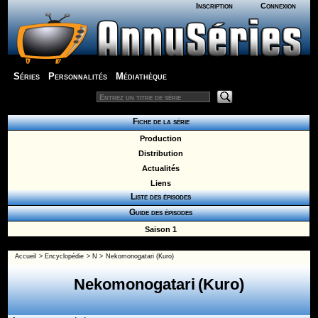
Inscription
Connexion
Séries
Personnalités
Médiathèque
Fiche de la série
Production
Distribution
Actualités
Liens
Liste des épisodes
Guide des épisodes
Saison 1
Accueil
>
Encyclopédie
>
N
>
Nekomonogatari (Kuro)
Nekomonogatari (Kuro)