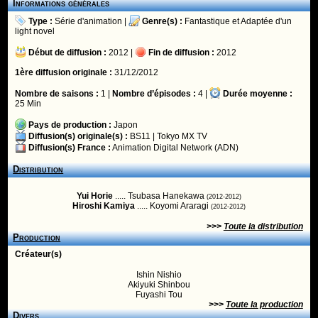
Informations générales
Type :
Série d'animation
|
Genre(s) :
Fantastique
et
Adaptée d'un
light novel
Début de diffusion :
2012 |
Fin de diffusion :
2012
1ère diffusion originale :
31/12/2012
Nombre de saisons :
1 |
Nombre d’épisodes :
4 |
Durée moyenne :
25 Min
Pays de production :
Japon
Diffusion(s) originale(s) :
BS11
|
Tokyo MX TV
Diffusion(s) France :
Animation Digital Network (ADN)
Distribution
Yui Horie
..... Tsubasa Hanekawa
(2012-2012)
Hiroshi Kamiya
..... Koyomi Araragi
(2012-2012)
>>>
Toute la distribution
Production
Créateur(s)
Ishin Nishio
Akiyuki Shinbou
Fuyashi Tou
>>>
Toute la production
Divers