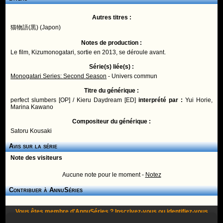
Autres titres :
猫物語(黒) (Japon)
Notes de production :
Le film, Kizumonogatari, sortie en 2013, se déroule avant.
Série(s) liée(s) :
Monogatari Series: Second Season
- Univers commun
Titre du générique :
perfect slumbers [OP] / Kieru Daydream [ED]
interprété par :
Yui Horie,
Marina Kawano
Compositeur du générique :
Satoru Kousaki
Avis sur la série
Note des visiteurs
Aucune note pour le moment -
Notez
Contribuer à AnnuSéries
Vous êtes membre d'AnnuSéries ?
Inscrivez-vous
ou
identifiez-vous
pour proposer des modifications et des informations à propos de cette