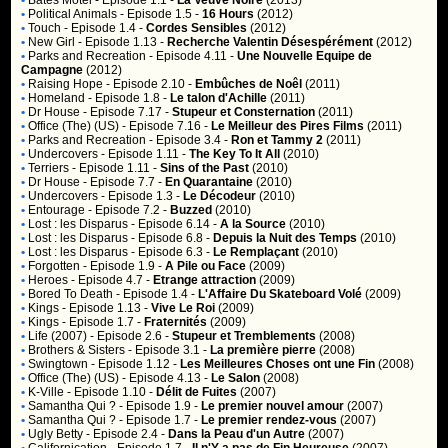
•
Bates Motel
- Episode 1.1 -
La Veuve Noire
(2013)
•
Political Animals
- Episode 1.5 -
16 Hours
(2012)
•
Touch
- Episode 1.4 -
Cordes Sensibles
(2012)
•
New Girl
- Episode 1.13 -
Recherche Valentin Désespérément
(2012)
•
Parks and Recreation
- Episode 4.11 -
Une Nouvelle Equipe de
Campagne
(2012)
•
Raising Hope
- Episode 2.10 -
Embûches de Noêl
(2011)
•
Homeland
- Episode 1.8 -
Le talon d'Achille
(2011)
•
Dr House
- Episode 7.17 -
Stupeur et Consternation
(2011)
•
Office (The) (US)
- Episode 7.16 -
Le Meilleur des Pires Films
(2011)
•
Parks and Recreation
- Episode 3.4 -
Ron et Tammy 2
(2011)
•
Undercovers
- Episode 1.11 -
The Key To It All
(2010)
•
Terriers
- Episode 1.11 -
Sins of the Past
(2010)
•
Dr House
- Episode 7.7 -
En Quarantaine
(2010)
•
Undercovers
- Episode 1.3 -
Le Décodeur
(2010)
•
Entourage
- Episode 7.2 -
Buzzed
(2010)
•
Lost : les Disparus
- Episode 6.14 -
A la Source
(2010)
•
Lost : les Disparus
- Episode 6.8 -
Depuis la Nuit des Temps
(2010)
•
Lost : les Disparus
- Episode 6.3 -
Le Remplaçant
(2010)
•
Forgotten
- Episode 1.9 -
A Pile ou Face
(2009)
•
Heroes
- Episode 4.7 -
Etrange attraction
(2009)
•
Bored To Death
- Episode 1.4 -
L'Affaire Du Skateboard Volé
(2009)
•
Kings
- Episode 1.13 -
Vive Le Roi
(2009)
•
Kings
- Episode 1.7 -
Fraternités
(2009)
•
Life (2007)
- Episode 2.6 -
Stupeur et Tremblements
(2008)
•
Brothers & Sisters
- Episode 3.1 -
La première pierre
(2008)
•
Swingtown
- Episode 1.12 -
Les Meilleures Choses ont une Fin
(2008)
•
Office (The) (US)
- Episode 4.13 -
Le Salon
(2008)
•
K-Ville
- Episode 1.10 -
Délit de Fuites
(2007)
•
Samantha Qui ?
- Episode 1.9 -
Le premier nouvel amour
(2007)
•
Samantha Qui ?
- Episode 1.7 -
Le premier rendez-vous
(2007)
•
Ugly Betty
- Episode 2.4 -
Dans la Peau d'un Autre
(2007)