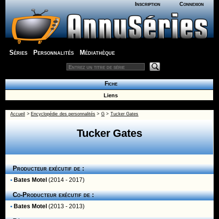
Inscription
Connexion
Séries
Personnalités
Médiathèque
Fiche
Liens
Accueil
>
Encyclopédie des personnalités
>
G
>
Tucker Gates
Tucker Gates
Producteur exécutif de :
•
Bates Motel
(2014 - 2017)
Co-Producteur exécutif de :
•
Bates Motel
(2013 - 2013)