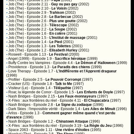
•
Job (The)
- Episode 2.13 -
Papa
(2002)
•
Job (The)
- Episode 2.11 -
Gay ou pas gay
(2002)
•
Job (The)
- Episode 2.10 -
Le Voisin
(2002)
•
Job (The)
- Episode 2.9 -
Trahison
(2002)
•
Job (The)
- Episode 2.8 -
Le Barbecue
(2002)
•
Job (The)
- Episode 2.6 -
Plus une goutte
(2002)
•
Job (The)
- Episode 2.3 -
Télescope
(2002)
•
Job (The)
- Episode 2.2 -
La Soupe
(2002)
•
Job (The)
- Episode 1.6 -
En colère
(2001)
•
Job (The)
- Episode 1.5 -
L’Institut de massage
(2001)
•
Job (The)
- Episode 1.4 -
Le Pied
(2001)
•
Job (The)
- Episode 1.3 -
Les Toilettes
(2001)
•
Job (The)
- Episode 1.2 -
Elisabeth Hurley
(2001)
•
Roswell
- Episode 1.13 -
Le Festival
(2000)
•
Angel (1999)
- Episode 1.9 -
Sacrifice héroïque
(1999)
•
Buffy Contre les Vampires
- Episode 4.4 -
Le Démon d' Halloween
(1999)
•
Providence
- Episode 1.3 -
Le Paradis des chiens
(1999)
•
Love Therapy
- Episode 1.7 -
L'Indifférente et l'Apprenti dragueur
(1998)
•
Profiler
- Episode 2.5 -
Le Pouvoir Corrompt
(1997)
•
Cracker (US)
- Episode 1.8 -
Talk to Me
(1997)
•
Visiteur (Le)
- Episode 1.4 -
Télépathie
(1997)
•
Roar, la légende de Conor
- Episode 1.5 -
Les Enfants de Doyle
(1997)
•
Nash Bridges
- Episode 2.15 -
Les Faux-monnayeurs
(1997)
•
X-Files : aux frontières du réel
- Episode 4.11 -
El Chupacabra
(1997)
•
Nash Bridges
- Episode 2.8 -
Le Signe du zodiaque
(1996)
•
Dark Skies : l'impossible vérité
- Episode 1.4 -
Les Ailes de Minuit
(1996)
•
Arliss
- Episode 1.3 -
Comment gagner même quand c’est perdu
d’avance
(1996)
•
Nash Bridges
- Episode 1.2 -
Chinatown Attaque
(1996)
•
X-Files : aux frontières du réel
- Episode 3.19 -
La Règle du Jeu
(1996)
•
Space 2063
- Episode 1.11 -
Une rivière d’étoiles
(1995)