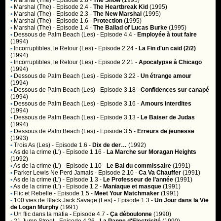
•
Marshal (The)
- Episode 2.8 -
The Show
(1995)
•
Marshal (The)
- Episode 2.4 -
The Heartbreak Kid
(1995)
•
Marshal (The)
- Episode 2.3 -
The New Marshal
(1995)
•
Marshal (The)
- Episode 1.6 -
Protection
(1995)
•
Marshal (The)
- Episode 1.4 -
The Ballad of Lucas Burke
(1995)
•
Dessous de Palm Beach (Les)
- Episode 4.4 -
Employée à tout faire
(1994)
•
Incorruptibles, le Retour (Les)
- Episode 2.24 -
La Fin d'un caïd (2/2)
(1994)
•
Incorruptibles, le Retour (Les)
- Episode 2.21 -
Apocalypse à Chicago
(1994)
•
Dessous de Palm Beach (Les)
- Episode 3.22 -
Un étrange amour
(1994)
•
Dessous de Palm Beach (Les)
- Episode 3.18 -
Confidences sur canapé
(1994)
•
Dessous de Palm Beach (Les)
- Episode 3.16 -
Amours interdites
(1994)
•
Dessous de Palm Beach (Les)
- Episode 3.13 -
Le Baiser de Judas
(1994)
•
Dessous de Palm Beach (Les)
- Episode 3.5 -
Erreurs de jeunesse
(1993)
•
Trois As (Les)
- Episode 1.6 -
Dix de der…
(1992)
•
As de la crime (L')
- Episode 1.16 -
La Marche sur Moragan Heights
(1992)
•
As de la crime (L')
- Episode 1.10 -
Le Bal du commissaire
(1991)
•
Parker Lewis Ne Perd Jamais
- Episode 2.10 -
Ca Va Chauffer
(1991)
•
As de la crime (L')
- Episode 1.3 -
Le Professeur de l’année
(1991)
•
As de la crime (L')
- Episode 1.2 -
Maniaque et masque
(1991)
•
Flic et Rebelle
- Episode 1.5 -
Meet Your Matchmaker
(1991)
•
100 vies de Black Jack Savage (Les)
- Episode 1.3 -
Un Jour dans la Vie
de Logan Murphy
(1991)
•
Un flic dans la mafia
- Episode 4.7 -
Ça déboulonne
(1990)