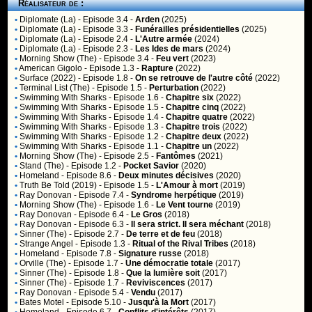
Réalisateur de :
•
Diplomate (La)
- Episode 3.4 -
Arden
(2025)
•
Diplomate (La)
- Episode 3.3 -
Funérailles présidentielles
(2025)
•
Diplomate (La)
- Episode 2.4 -
L'Autre armée
(2024)
•
Diplomate (La)
- Episode 2.3 -
Les Ides de mars
(2024)
•
Morning Show (The)
- Episode 3.4 -
Feu vert
(2023)
•
American Gigolo
- Episode 1.3 -
Rapture
(2022)
•
Surface (2022)
- Episode 1.8 -
On se retrouve de l'autre côté
(2022)
•
Terminal List (The)
- Episode 1.5 -
Perturbation
(2022)
•
Swimming With Sharks
- Episode 1.6 -
Chapitre six
(2022)
•
Swimming With Sharks
- Episode 1.5 -
Chapitre cinq
(2022)
•
Swimming With Sharks
- Episode 1.4 -
Chapitre quatre
(2022)
•
Swimming With Sharks
- Episode 1.3 -
Chapitre trois
(2022)
•
Swimming With Sharks
- Episode 1.2 -
Chapitre deux
(2022)
•
Swimming With Sharks
- Episode 1.1 -
Chapitre un
(2022)
•
Morning Show (The)
- Episode 2.5 -
Fantômes
(2021)
•
Stand (The)
- Episode 1.2 -
Pocket Savior
(2020)
•
Homeland
- Episode 8.6 -
Deux minutes décisives
(2020)
•
Truth Be Told (2019)
- Episode 1.5 -
L'Amour à mort
(2019)
•
Ray Donovan
- Episode 7.4 -
Syndrome herpétique
(2019)
•
Morning Show (The)
- Episode 1.6 -
Le Vent tourne
(2019)
•
Ray Donovan
- Episode 6.4 -
Le Gros
(2018)
•
Ray Donovan
- Episode 6.3 -
Il sera strict. Il sera méchant
(2018)
•
Sinner (The)
- Episode 2.7 -
De terre et de feu
(2018)
•
Strange Angel
- Episode 1.3 -
Ritual of the Rival Tribes
(2018)
•
Homeland
- Episode 7.8 -
Signature russe
(2018)
•
Orville (The)
- Episode 1.7 -
Une démocratie totale
(2017)
•
Sinner (The)
- Episode 1.8 -
Que la lumière soit
(2017)
•
Sinner (The)
- Episode 1.7 -
Reviviscences
(2017)
•
Ray Donovan
- Episode 5.4 -
Vendu
(2017)
•
Bates Motel
- Episode 5.10 -
Jusqu'à la Mort
(2017)