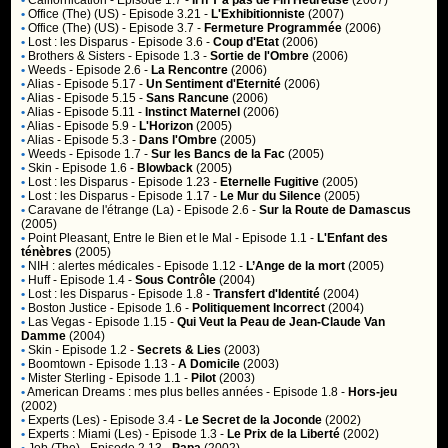
•
Californication
- Episode 1.7 -
Il n'Y a pas de Fin Heureuse
(2007)
•
Office (The) (US)
- Episode 3.21 -
L'Exhibitionniste
(2007)
•
Office (The) (US)
- Episode 3.7 -
Fermeture Programmée
(2006)
•
Lost : les Disparus
- Episode 3.6 -
Coup d'Etat
(2006)
•
Brothers & Sisters
- Episode 1.3 -
Sortie de l'Ombre
(2006)
•
Weeds
- Episode 2.6 -
La Rencontre
(2006)
•
Alias
- Episode 5.17 -
Un Sentiment d'Eternité
(2006)
•
Alias
- Episode 5.15 -
Sans Rancune
(2006)
•
Alias
- Episode 5.11 -
Instinct Maternel
(2006)
•
Alias
- Episode 5.9 -
L'Horizon
(2005)
•
Alias
- Episode 5.3 -
Dans l'Ombre
(2005)
•
Weeds
- Episode 1.7 -
Sur les Bancs de la Fac
(2005)
•
Skin
- Episode 1.6 -
Blowback
(2005)
•
Lost : les Disparus
- Episode 1.23 -
Eternelle Fugitive
(2005)
•
Lost : les Disparus
- Episode 1.17 -
Le Mur du Silence
(2005)
•
Caravane de l'étrange (La)
- Episode 2.6 -
Sur la Route de Damascus
(2005)
•
Point Pleasant, Entre le Bien et le Mal
- Episode 1.1 -
L'Enfant des
ténèbres
(2005)
•
NIH : alertes médicales
- Episode 1.12 -
L’Ange de la mort
(2005)
•
Huff
- Episode 1.4 -
Sous Contrôle
(2004)
•
Lost : les Disparus
- Episode 1.8 -
Transfert d'Identité
(2004)
•
Boston Justice
- Episode 1.6 -
Politiquement Incorrect
(2004)
•
Las Vegas
- Episode 1.15 -
Qui Veut la Peau de Jean-Claude Van
Damme
(2004)
•
Skin
- Episode 1.2 -
Secrets & Lies
(2003)
•
Boomtown
- Episode 1.13 -
A Domicile
(2003)
•
Mister Sterling
- Episode 1.1 -
Pilot
(2003)
•
American Dreams : mes plus belles années
- Episode 1.8 -
Hors-jeu
(2002)
•
Experts (Les)
- Episode 3.4 -
Le Secret de la Joconde
(2002)
•
Experts : Miami (Les)
- Episode 1.3 -
Le Prix de la Liberté
(2002)