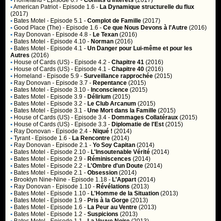
•
Homeland
- Episode 6.7 -
Conflits d'intérêts
(2017)
•
American Patriot
- Episode 1.6 -
La Dynamique structurelle du flux
(2017)
•
Bates Motel
- Episode 5.1 -
Complot de Famille
(2017)
•
Good Place (The)
- Episode 1.6 -
Ce que Nous Devons à l'Autre
(2016)
•
Ray Donovan
- Episode 4.8 -
Le Texan
(2016)
•
Bates Motel
- Episode 4.10 -
Norman
(2016)
•
Bates Motel
- Episode 4.1 -
Un Danger pour Lui-même et pour les
Autres
(2016)
•
House of Cards (US)
- Episode 4.2 -
Chapitre 41
(2016)
•
House of Cards (US)
- Episode 4.1 -
Chapitre 40
(2016)
•
Homeland
- Episode 5.9 -
Surveillance rapprochée
(2015)
•
Ray Donovan
- Episode 3.7 -
Repentance
(2015)
•
Bates Motel
- Episode 3.10 -
Inconscience
(2015)
•
Bates Motel
- Episode 3.9 -
Délirium
(2015)
•
Bates Motel
- Episode 3.2 -
Le Club Arcanum
(2015)
•
Bates Motel
- Episode 3.1 -
Une Mort dans la Famille
(2015)
•
House of Cards (US)
- Episode 3.4 -
Dommages Collatéraux
(2015)
•
House of Cards (US)
- Episode 3.3 -
Diplomatie de l'Est
(2015)
•
Ray Donovan
- Episode 2.4 -
Niqué !
(2014)
•
Tyrant
- Episode 1.6 -
La Rencontre
(2014)
•
Ray Donovan
- Episode 2.1 -
Yo Soy Capitan
(2014)
•
Bates Motel
- Episode 2.10 -
L'Insoutenable Vérité
(2014)
•
Bates Motel
- Episode 2.9 -
Réminiscences
(2014)
•
Bates Motel
- Episode 2.2 -
L'Ombre d'un Doute
(2014)
•
Bates Motel
- Episode 2.1 -
Obsession
(2014)
•
Brooklyn Nine-Nine
- Episode 1.18 -
L'Appart
(2014)
•
Ray Donovan
- Episode 1.10 -
Révélations
(2013)
•
Bates Motel
- Episode 1.10 -
L'Homme de la Situation
(2013)
•
Bates Motel
- Episode 1.9 -
Pris à la Gorge
(2013)
•
Bates Motel
- Episode 1.6 -
La Peur au Ventre
(2013)
•
Bates Motel
- Episode 1.2 -
Suspicions
(2013)