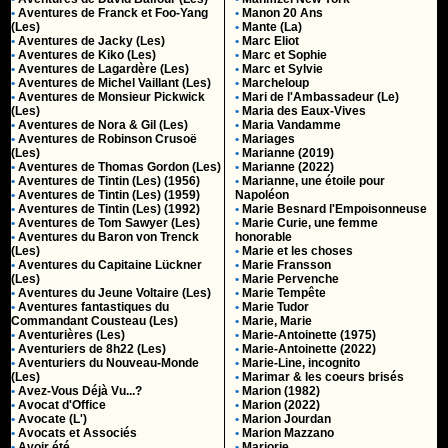
•
Aventures de Franck et Foo-Yang
•
Manon 20 Ans
(Les)
•
Mante (La)
•
Aventures de Jacky (Les)
•
Marc Eliot
•
Aventures de Kiko (Les)
•
Marc et Sophie
•
Aventures de Lagardère (Les)
•
Marc et Sylvie
•
Aventures de Michel Vaillant (Les)
•
Marcheloup
•
Aventures de Monsieur Pickwick
•
Mari de l'Ambassadeur (Le)
(Les)
•
Maria des Eaux-Vives
•
Aventures de Nora & Gil (Les)
•
Maria Vandamme
•
Aventures de Robinson Crusoë
•
Mariages
(Les)
•
Marianne (2019)
•
Aventures de Thomas Gordon (Les)
•
Marianne (2022)
•
Aventures de Tintin (Les) (1956)
•
Marianne, une étoile pour
•
Aventures de Tintin (Les) (1959)
Napoléon
•
Aventures de Tintin (Les) (1992)
•
Marie Besnard l'Empoisonneuse
•
Aventures de Tom Sawyer (Les)
•
Marie Curie, une femme
•
Aventures du Baron von Trenck
honorable
(Les)
•
Marie et les choses
•
Aventures du Capitaine Lückner
•
Marie Fransson
(Les)
•
Marie Pervenche
•
Aventures du Jeune Voltaire (Les)
•
Marie Tempête
•
Aventures fantastiques du
•
Marie Tudor
Commandant Cousteau (Les)
•
Marie, Marie
•
Aventurières (Les)
•
Marie-Antoinette (1975)
•
Aventuriers de 8h22 (Les)
•
Marie-Antoinette (2022)
•
Aventuriers du Nouveau-Monde
•
Marie-Line, incognito
(Les)
•
Marimar & les coeurs brisés
•
Avez-Vous Déjà Vu...?
•
Marion (1982)
•
Avocat d'Office
•
Marion (2022)
•
Avocate (L')
•
Marion Jourdan
•
Avocats et Associés
•
Marion Mazzano
•
Avoir été
•
Marjorie