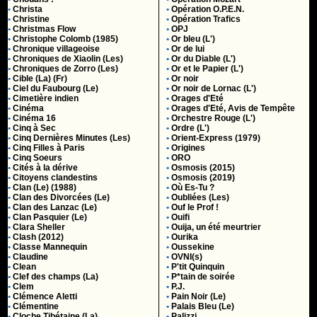
•
Christa
•
Opération O.P.E.N.
•
Christine
•
Opération Trafics
•
Christmas Flow
•
OPJ
•
Christophe Colomb (1985)
•
Or bleu (L')
•
Chronique villageoise
•
Or de lui
•
Chroniques de Xiaolin (Les)
•
Or du Diable (L')
•
Chroniques de Zorro (Les)
•
Or et le Papier (L')
•
Cible (La) (Fr)
•
Or noir
•
Ciel du Faubourg (Le)
•
Or noir de Lornac (L')
•
Cimetière indien
•
Orages d'Eté
•
Cinéma
•
Orages d'Eté, Avis de Tempête
•
Cinéma 16
•
Orchestre Rouge (L')
•
Cinq à Sec
•
Ordre (L')
•
Cinq Dernières Minutes (Les)
•
Orient-Express (1979)
•
Cinq Filles à Paris
•
Origines
•
Cinq Soeurs
•
ORO
•
Cités à la dérive
•
Osmosis (2015)
•
Citoyens clandestins
•
Osmosis (2019)
•
Clan (Le) (1988)
•
Où Es-Tu ?
•
Clan des Divorcées (Le)
•
Oubliées (Les)
•
Clan des Lanzac (Le)
•
Ouf le Prof !
•
Clan Pasquier (Le)
•
Ouifi
•
Clara Sheller
•
Ouija, un été meurtrier
•
Clash (2012)
•
Ourika
•
Classe Mannequin
•
Oussekine
•
Claudine
•
OVNI(s)
•
Clean
•
P'tit Quinquin
•
Clef des champs (La)
•
P*tain de soirée
•
Clem
•
P.J.
•
Clémence Aletti
•
Pain Noir (Le)
•
Clémentine
•
Palais Bleu (Le)
•
Cloche Tibétaine (La)
•
Palizzi