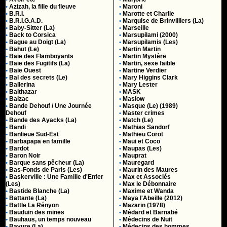
•
Azizah, la fille du fleuve
•
Maroni
•
B.R.I.
•
Marotte et Charlie
•
B.R.I.G.A.D.
•
Marquise de Brinvilliers (La)
•
Baby-Sitter (La)
•
Marseille
•
Back to Corsica
•
Marsupilami (2000)
•
Bague au Doigt (La)
•
Marsupilamis (Les)
•
Bahut (Le)
•
Martin Martin
•
Baie des Flamboyants
•
Martin Mystère
•
Baie des Fugitifs (La)
•
Martin, sexe faible
•
Baie Ouest
•
Martine Verdier
•
Bal des secrets (Le)
•
Mary Higgins Clark
•
Ballerina
•
Mary Lester
•
Balthazar
•
MASK
•
Balzac
•
Maslow
•
Bande Dehouf / Une Journée
•
Masque (Le) (1989)
Dehouf
•
Master crimes
•
Bande des Ayacks (La)
•
Match (Le)
•
Bandi
•
Mathias Sandorf
•
Banlieue Sud-Est
•
Mathieu Corot
•
Barbapapa en famille
•
Maui et Coco
•
Bardot
•
Maupas (Les)
•
Baron Noir
•
Mauprat
•
Barque sans pêcheur (La)
•
Mauregard
•
Bas-Fonds de Paris (Les)
•
Maurin des Maures
•
Baskerville : Une Famille d'Enfer
•
Max et Associés
(Les)
•
Max le Débonnaire
•
Bastide Blanche (La)
•
Maxime et Wanda
•
Battante (La)
•
Maya l'Abeille (2012)
•
Battle La Rényon
•
Mazarin (1978)
•
Bauduin des mines
•
Médard et Barnabé
•
Bauhaus, un temps nouveau
•
Médecins de Nuit
•
Bavure (La)
•
Médecins des hommes