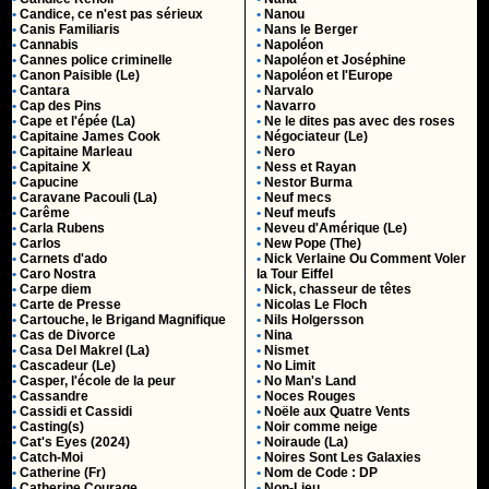
•
Candice, ce n'est pas sérieux
•
Nanou
•
Canis Familiaris
•
Nans le Berger
•
Cannabis
•
Napoléon
•
Cannes police criminelle
•
Napoléon et Joséphine
•
Canon Paisible (Le)
•
Napoléon et l'Europe
•
Cantara
•
Narvalo
•
Cap des Pins
•
Navarro
•
Cape et l'épée (La)
•
Ne le dites pas avec des roses
•
Capitaine James Cook
•
Négociateur (Le)
•
Capitaine Marleau
•
Nero
•
Capitaine X
•
Ness et Rayan
•
Capucine
•
Nestor Burma
•
Caravane Pacouli (La)
•
Neuf mecs
•
Carême
•
Neuf meufs
•
Carla Rubens
•
Neveu d'Amérique (Le)
•
Carlos
•
New Pope (The)
•
Carnets d'ado
•
Nick Verlaine Ou Comment Voler
•
Caro Nostra
la Tour Eiffel
•
Carpe diem
•
Nick, chasseur de têtes
•
Carte de Presse
•
Nicolas Le Floch
•
Cartouche, le Brigand Magnifique
•
Nils Holgersson
•
Cas de Divorce
•
Nina
•
Casa Del Makrel (La)
•
Nismet
•
Cascadeur (Le)
•
No Limit
•
Casper, l'école de la peur
•
No Man's Land
•
Cassandre
•
Noces Rouges
•
Cassidi et Cassidi
•
Noële aux Quatre Vents
•
Casting(s)
•
Noir comme neige
•
Cat's Eyes (2024)
•
Noiraude (La)
•
Catch-Moi
•
Noires Sont Les Galaxies
•
Catherine (Fr)
•
Nom de Code : DP
•
Catherine Courage
•
Non-Lieu