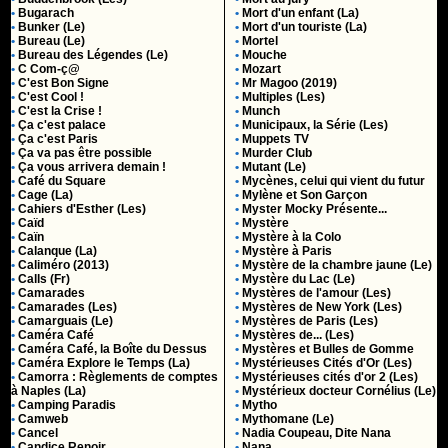
•
Bugarach
•
Mort d'un enfant (La)
•
Bunker (Le)
•
Mort d'un touriste (La)
•
Bureau (Le)
•
Mortel
•
Bureau des Légendes (Le)
•
Mouche
•
C Com-ç@
•
Mozart
•
C'est Bon Signe
•
Mr Magoo (2019)
•
C'est Cool !
•
Multiples (Les)
•
C'est la Crise !
•
Munch
•
Ça c'est palace
•
Municipaux, la Série (Les)
•
Ça c'est Paris
•
Muppets TV
•
Ça va pas être possible
•
Murder Club
•
Ça vous arrivera demain !
•
Mutant (Le)
•
Café du Square
•
Mycènes, celui qui vient du futur
•
Cage (La)
•
Mylène et Son Garçon
•
Cahiers d'Esther (Les)
•
Myster Mocky Présente...
•
Caïd
•
Mystère
•
Caïn
•
Mystère à la Colo
•
Calanque (La)
•
Mystère à Paris
•
Caliméro (2013)
•
Mystère de la chambre jaune (Le)
•
Calls (Fr)
•
Mystère du Lac (Le)
•
Camarades
•
Mystères de l'amour (Les)
•
Camarades (Les)
•
Mystères de New York (Les)
•
Camarguais (Le)
•
Mystères de Paris (Les)
•
Caméra Café
•
Mystères de... (Les)
•
Caméra Café, la Boîte du Dessus
•
Mystères et Bulles de Gomme
•
Caméra Explore le Temps (La)
•
Mystérieuses Cités d'Or (Les)
•
Camorra : Règlements de comptes
•
Mystérieuses cités d'or 2 (Les)
à Naples (La)
•
Mystérieux docteur Cornélius (Le)
•
Camping Paradis
•
Mytho
•
Camweb
•
Mythomane (Le)
•
Cancel
•
Nadia Coupeau, Dite Nana
•
Candice Renoir
•
Nana