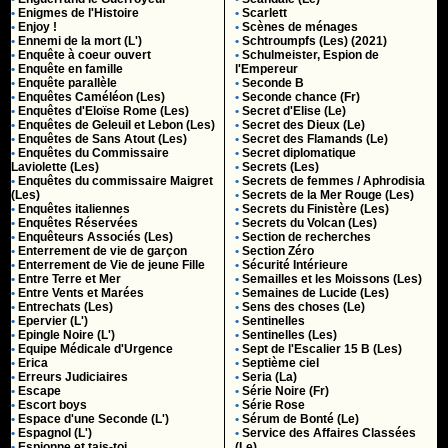
•
Enigmes de l'Histoire
•
Scarlett
•
Enjoy !
•
Scènes de ménages
•
Ennemi de la mort (L')
•
Schtroumpfs (Les) (2021)
•
Enquête à coeur ouvert
•
Schulmeister, Espion de
•
Enquête en famille
l'Empereur
•
Enquête parallèle
•
Seconde B
•
Enquêtes Caméléon (Les)
•
Seconde chance (Fr)
•
Enquêtes d'Eloïse Rome (Les)
•
Secret d'Elise (Le)
•
Enquêtes de Geleuil et Lebon (Les)
•
Secret des Dieux (Le)
•
Enquêtes de Sans Atout (Les)
•
Secret des Flamands (Le)
•
Enquêtes du Commissaire
•
Secret diplomatique
Laviolette (Les)
•
Secrets (Les)
•
Enquêtes du commissaire Maigret
•
Secrets de femmes / Aphrodisia
(Les)
•
Secrets de la Mer Rouge (Les)
•
Enquêtes italiennes
•
Secrets du Finistère (Les)
•
Enquêtes Réservées
•
Secrets du Volcan (Les)
•
Enquêteurs Associés (Les)
•
Section de recherches
•
Enterrement de vie de garçon
•
Section Zéro
•
Enterrement de Vie de jeune Fille
•
Sécurité Intérieure
•
Entre Terre et Mer
•
Semailles et les Moissons (Les)
•
Entre Vents et Marées
•
Semaines de Lucide (Les)
•
Entrechats (Les)
•
Sens des choses (Le)
•
Epervier (L')
•
Sentinelles
•
Epingle Noire (L')
•
Sentinelles (Les)
•
Equipe Médicale d'Urgence
•
Sept de l'Escalier 15 B (Les)
•
Erica
•
Septième ciel
•
Erreurs Judiciaires
•
Seria (La)
•
Escape
•
Série Noire (Fr)
•
Escort boys
•
Série Rose
•
Espace d'une Seconde (L')
•
Sérum de Bonté (Le)
•
Espagnol (L')
•
Service des Affaires Classées
•
Espionne et tais-toi
(Le)