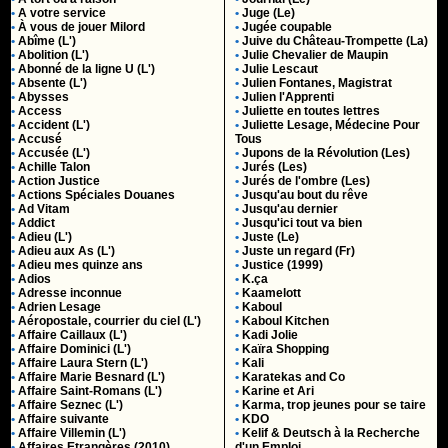
•
A votre service
•
Juge (Le)
•
À vous de jouer Milord
•
Jugée coupable
•
Abîme (L')
•
Juive du Château-Trompette (La)
•
Abolition (L')
•
Julie Chevalier de Maupin
•
Abonné de la ligne U (L')
•
Julie Lescaut
•
Absente (L')
•
Julien Fontanes, Magistrat
•
Abysses
•
Julien l'Apprenti
•
Access
•
Juliette en toutes lettres
•
Accident (L')
•
Juliette Lesage, Médecine Pour
•
Accusé
Tous
•
Accusée (L')
•
Jupons de la Révolution (Les)
•
Achille Talon
•
Jurés (Les)
•
Action Justice
•
Jurés de l'ombre (Les)
•
Actions Spéciales Douanes
•
Jusqu'au bout du rêve
•
Ad Vitam
•
Jusqu'au dernier
•
Addict
•
Jusqu'ici tout va bien
•
Adieu (L')
•
Juste (Le)
•
Adieu aux As (L')
•
Juste un regard (Fr)
•
Adieu mes quinze ans
•
Justice (1999)
•
Adios
•
K.ça
•
Adresse inconnue
•
Kaamelott
•
Adrien Lesage
•
Kaboul
•
Aéropostale, courrier du ciel (L')
•
Kaboul Kitchen
•
Affaire Caillaux (L')
•
Kadi Jolie
•
Affaire Dominici (L')
•
Kaïra Shopping
•
Affaire Laura Stern (L')
•
Kali
•
Affaire Marie Besnard (L')
•
Karatekas and Co
•
Affaire Saint-Romans (L')
•
Karine et Ari
•
Affaire Seznec (L')
•
Karma, trop jeunes pour se taire
•
Affaire suivante
•
KDO
•
Affaire Villemin (L')
•
Kelif & Deutsch à la Recherche
•
Affaires Etrangères (2010)
d'un Emploi