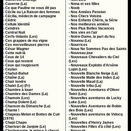
•
Caverne (La)
•
Nona et ses filles
•
Ce que Pauline ne vous dit pas
•
Noob
•
Cécile ou La Raison des femmes
•
Nos Années Pension
•
Cécilia, médecin de campagne
•
Nos Chers Voisins
•
Cédric
•
Nos Enfants Chéris, la Série
•
Cellule Identité
•
Nos meilleures années
•
Cendres
•
Nos Plus Belles Vacances
•
Central Nuit
•
Nos vies en l'air
•
Cerfs-Volants (Les)
•
Notre-Dame, la part du feu
•
Ces grappes de ma vigne
•
Nounou (Le)
•
Ces merveilleuses pierres
•
Nourrices
•
César Wagner
•
Nous Ne Sommes Pas des Saints
•
Cette nuit-là
•
Nouveau jour
•
Ceux de 14
•
Nouveaux Chevaliers du Ciel
•
Ceux qui restent
(Les)
•
Ceux qui rougissent
•
Nouveaux Exploits d'Arsène
•
Ceylan
Lupin (Les)
•
Chahut-Bahut
•
Nouvelle Blanche Neige (La)
•
Chaîne (La)
•
Nouvelle Malle des Indes (La)
•
Chair tendre
•
Nouvelle Maud (La)
•
Chalet (Le) (Fr)
•
Nouvelle tribu (La)
•
Chambre à louer
•
Nouvelles Aventures d'Oliver
•
Chambre des Dames (La)
Twist (Les)
•
Chamois (Les)
•
Nouvelles aventures de Lucky
•
Champ Dolent (Le)
Luke (Les)
•
Chanson du Dimanche (La)
•
Nouvelles Aventures de Robin
•
Chante !
des Bois (Les)
•
Chapeau Melon et Bottes de Cuir
•
Nouvelles aventures de Vidocq
(1976)
(Les)
•
Chapi Chapo
•
Nouvelles d'Henry James
•
Charivari de Janjoie (Le)
•
Nouvelles Filles d'à côté (Les)
•
Charlemagne, le prince à cheval
•
Novacek