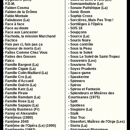
•
F.D.M.
•
Somnambuliste (Le)
•
Fabien Cosma
•
Sonate Pathétique (La)
•
Fabien de la Drôme
•
Sonic Boom
•
Fabio Montale
•
Sophie Cross
•
Fabuleuse (La)
•
Sorcières, Mais Pas Trop !
•
Face à face
•
Sortilèges à l'Opéra
•
Face au doute
•
SOS 18
•
Face aux Lancaster
•
Soupçons
•
Fachoda, la mission Marchand
•
Source (La)
•
Factice
•
Souris Noire
•
Fais pas ci, fais pas ça
•
Sous contrôle
•
Faiseur de morts (Le)
•
Sous la Peau
•
Faîtes Comme Chez Vous
•
Sous le Soleil
•
Faites des Gosses
•
Sous Le Soleil de Saint-Tropez
•
Falco
•
Souvenirs (Les)
•
Famille Bargeot (La)
•
Souviens-Toi
•
Famille Cigale (La)
•
Soyez Prudents
•
Famille Colin-Maillard (La)
•
Space game
•
Famille Cro (La)
•
Speakerine
•
Famille d'Accueil
•
Spinners
•
Famille Guérin (La)
•
Spirou
•
Famille Katz (La)
•
Spirou et Fantasio
•
Famille Pirate
•
Splendeurs et Misères des
•
Famille Ramdam (La)
Courtisanes (1975)
•
Famille Rose (La)
•
Split
•
Famille Sapajou (La)
•
Spotless
•
Family Business (Fr)
•
Stagiaire (La)
•
Fanny et Alexandre
•
Stalk
•
Fantômas (1980)
•
Star Truc
•
Fantôme 2040
•
Steenfort, Maîtres de l'Orge (Les)
•
Fantôme de l'Opéra (Le) (1990)
•
Storia (La)
•
Fantômette (1993)
•
Strictement Platonique