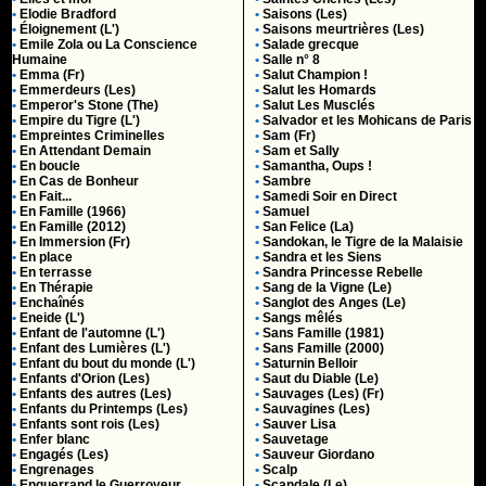
•
Elodie Bradford
•
Saisons (Les)
•
Éloignement (L')
•
Saisons meurtrières (Les)
•
Emile Zola ou La Conscience
•
Salade grecque
Humaine
•
Salle n° 8
•
Emma (Fr)
•
Salut Champion !
•
Emmerdeurs (Les)
•
Salut les Homards
•
Emperor's Stone (The)
•
Salut Les Musclés
•
Empire du Tigre (L')
•
Salvador et les Mohicans de Paris
•
Empreintes Criminelles
•
Sam (Fr)
•
En Attendant Demain
•
Sam et Sally
•
En boucle
•
Samantha, Oups !
•
En Cas de Bonheur
•
Sambre
•
En Fait...
•
Samedi Soir en Direct
•
En Famille (1966)
•
Samuel
•
En Famille (2012)
•
San Felice (La)
•
En Immersion (Fr)
•
Sandokan, le Tigre de la Malaisie
•
En place
•
Sandra et les Siens
•
En terrasse
•
Sandra Princesse Rebelle
•
En Thérapie
•
Sang de la Vigne (Le)
•
Enchaînés
•
Sanglot des Anges (Le)
•
Eneide (L')
•
Sangs mêlés
•
Enfant de l'automne (L')
•
Sans Famille (1981)
•
Enfant des Lumières (L')
•
Sans Famille (2000)
•
Enfant du bout du monde (L')
•
Saturnin Belloir
•
Enfants d'Orion (Les)
•
Saut du Diable (Le)
•
Enfants des autres (Les)
•
Sauvages (Les) (Fr)
•
Enfants du Printemps (Les)
•
Sauvagines (Les)
•
Enfants sont rois (Les)
•
Sauver Lisa
•
Enfer blanc
•
Sauvetage
•
Engagés (Les)
•
Sauveur Giordano
•
Engrenages
•
Scalp
•
Enguerrand le Guerroyeur
•
Scandale (Le)