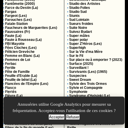
•
Fantômette (2000)
•
Studio des Artistes
•
Farce du Destin (La)
•
Studio Folies
•
Fargas
•
Studio Sud
•
Fargeot (Les)
•
Stunts
•
Farouches (Les)
•
Sud Lointain
•
Fatale-Station
•
Sueurs froides
•
Faucheurs de Marguerites (Les)
•
Suite Noire
•
Faussaires (Fr)
•
Suivez Budart
•
Faute (La)
•
Super mâles
•
Faute à Rousseau (La)
•
Super polar
•
FBI Mayotte
•
Super Z'Héros (Les)
•
Fées Cloches (Les)
•
Superhigh
•
Félicien Grevèche
•
Sur la Vie d'ma Mère
•
Femme en Blanc (La)
•
Sur le Fil
•
Femmes de Loi
•
Sur place ou à emporter ? (2023)
•
Ferbac
•
Surface (2025)
•
Fertile
•
Surveillant !
•
Fête de Famille
•
Survivants (Les) (1965)
•
Feuille d'Erable (La)
•
Suspectes
•
Feuille de bétel (La)
•
Sweet Dream
•
Fiancées de l'Empire (Les)
•
Sylvie des Trois Ormes
•
Fiasco
•
Sylvie et Compagnie
•
Fiertés
•
Symphonie
•
Fièvre (La)
•
Syndrome d'Helsinki (Le)
•
Fil d'Ariane (Le)
•
Syndrome E
•
Filière (La)
Annuséries utilise Google Analytics pour mesurer sa
•
T'As Pas 1 Minute ?
•
Fille au coeur de cochon (La)
•
Tactiques d'Emma (Les)
fréquentation. Acceptez-vous l'utilisation de ces cookies ?
•
Fille au Fond du Verre à Saké (La)
•
Taffy
•
Filles d'à côté (Les)
•
Tahiti PK 0
Accepter
Refuser
•
Filles du feu
•
Talk show
•
Filles du Maître de Chai (Les)
•
Talons Aiguilles et Bottes de
•
Films de la fin du monde (Les)
Paille