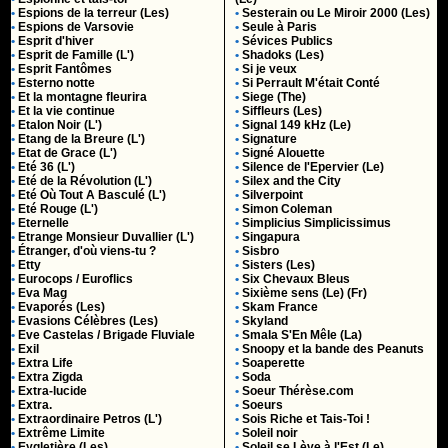
•
Espions de la terreur (Les)
•
Sesterain ou Le Miroir 2000 (Les)
•
Espions de Varsovie
•
Seule à Paris
•
Esprit d'hiver
•
Sévices Publics
•
Esprit de Famille (L')
•
Shadoks (Les)
•
Esprit Fantômes
•
Si je veux
•
Esterno notte
•
Si Perrault M'était Conté
•
Et la montagne fleurira
•
Siege (The)
•
Et la vie continue
•
Siffleurs (Les)
•
Etalon Noir (L')
•
Signal 149 kHz (Le)
•
Etang de la Breure (L')
•
Signature
•
Etat de Grace (L')
•
Signé Alouette
•
Eté 36 (L')
•
Silence de l'Epervier (Le)
•
Eté de la Révolution (L')
•
Silex and the City
•
Eté Où Tout A Basculé (L')
•
Silverpoint
•
Eté Rouge (L')
•
Simon Coleman
•
Eternelle
•
Simplicius Simplicissimus
•
Etrange Monsieur Duvallier (L')
•
Singapura
•
Étranger, d'où viens-tu ?
•
Sisbro
•
Etty
•
Sisters (Les)
•
Eurocops / Euroflics
•
Six Chevaux Bleus
•
Eva Mag
•
Sixième sens (Le) (Fr)
•
Evaporés (Les)
•
Skam France
•
Evasions Célèbres (Les)
•
Skyland
•
Eve Castelas / Brigade Fluviale
•
Smala S'En Mêle (La)
•
Exil
•
Snoopy et la bande des Peanuts
•
Extra Life
•
Soaperette
•
Extra Zigda
•
Soda
•
Extra-lucide
•
Soeur Thérèse.com
•
Extra.
•
Soeurs
•
Extraordinaire Petros (L')
•
Sois Riche et Tais-Toi !
•
Extrême Limite
•
Soleil noir
•
Eygletière (Les)
•
Soleil se Lève à l'Est (Le)