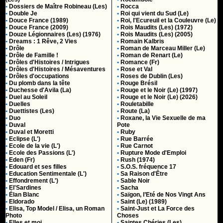
•
Dossiers de Maître Robineau (Les)
•
Rocca
•
Double Je
•
Roi qui vient du Sud (Le)
•
Douce France (1989)
•
Roi, l'Ecureuil et la Couleuvre (Le)
•
Douce France (2009)
•
Rois Maudits (Les) (1972)
•
Douze Légionnaires (Les) (1976)
•
Rois Maudits (Les) (2005)
•
Dreams : 1 Rêve, 2 Vies
•
Romain Kalbris
•
Drôle
•
Roman de Marceau Miller (Le)
•
Drôle de Famille !
•
Roman de Renart (Le)
•
Drôles d'Histoires / Intrigues
•
Romance (Fr)
•
Drôles d'Histoires / Mésaventures
•
Rose et Val
•
Drôles d'occupations
•
Roses de Dublin (Les)
•
Du plomb dans la tête
•
Rouge Brésil
•
Duchesse d'Avila (La)
•
Rouge et le Noir (Le) (1997)
•
Duel au Soleil
•
Rouge et le Noir (Le) (2026)
•
Duelles
•
Rouletabille
•
Duettistes (Les)
•
Route (La)
•
Duo
•
Roxane, la Vie Sexuelle de ma
•
Duval
Pote
•
Duval et Moretti
•
Ruby
•
Eclipse (L')
•
Rue Barrée
•
Ecole de la vie (L')
•
Rue Carnot
•
Ecole des Passions (L')
•
Rupture Mode d'Emploi
•
Eden (Fr)
•
Rush (1974)
•
Edouard et ses filles
•
S.O.S. fréquence 17
•
Education Sentimentale (L')
•
Sa Raison d'Être
•
Effondrement (L')
•
Sable Noir
•
El'Sardines
•
Sacha
•
Élan Blanc
•
Saïgon, l’Eté de Nos Vingt Ans
•
Eldorado
•
Saint (Le) (1989)
•
Elisa, Top Model / Elisa, un Roman
•
Saint-Just et La Force des
Photo
Choses
•
Elles et moi
•
Saintes Chéries (Les)