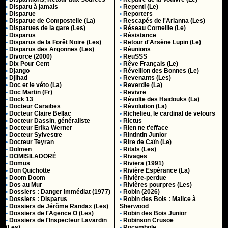
•
Disparu à jamais
•
Repenti (Le)
•
Disparue
•
Reporters
•
Disparue de Compostelle (La)
•
Rescapés de l'Arianna (Les)
•
Disparues de la gare (Les)
•
Réseau Corneille (Le)
•
Disparus
•
Résistance
•
Disparus de la Forêt Noire (Les)
•
Retour d'Arsène Lupin (Le)
•
Disparus des Argonnes (Les)
•
Réunions
•
Divorce (2000)
•
ReuSSS
•
Dix Pour Cent
•
Rêve Français (Le)
•
Django
•
Réveillon des Bonnes (Le)
•
Djihad
•
Revenants (Les)
•
Doc et le véto (La)
•
Reverdie (La)
•
Doc Martin (Fr)
•
Revivre
•
Dock 13
•
Révolte des Haïdouks (La)
•
Docteur Caraïbes
•
Révolution (La)
•
Docteur Claire Bellac
•
Richelieu, le cardinal de velours
•
Docteur Dassin, généraliste
•
Rictus
•
Docteur Erika Werner
•
Rien ne t'efface
•
Docteur Sylvestre
•
Rintintin Junior
•
Docteur Teyran
•
Rire de Caïn (Le)
•
Dolmen
•
Ritals (Les)
•
DOMISILADORÉ
•
Rivages
•
Domus
•
Riviera (1991)
•
Don Quichotte
•
Rivière Espérance (La)
•
Doom Doom
•
Rivière-perdue
•
Dos au Mur
•
Rivières pourpres (Les)
•
Dossiers : Danger Immédiat (1977)
•
Robin (2026)
•
Dossiers : Disparus
•
Robin des Bois : Malice à
•
Dossiers de Jérôme Randax (Les)
Sherwood
•
Dossiers de l'Agence O (Les)
•
Robin des Bois Junior
•
Dossiers de l'Inspecteur Lavardin
•
Robinson Crusoë
(Les)
•
Rocambole