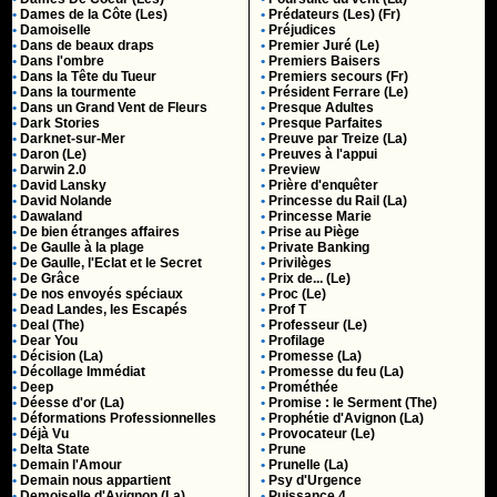
•
Dames de la Côte (Les)
•
Prédateurs (Les) (Fr)
•
Damoiselle
•
Préjudices
•
Dans de beaux draps
•
Premier Juré (Le)
•
Dans l'ombre
•
Premiers Baisers
•
Dans la Tête du Tueur
•
Premiers secours (Fr)
•
Dans la tourmente
•
Président Ferrare (Le)
•
Dans un Grand Vent de Fleurs
•
Presque Adultes
•
Dark Stories
•
Presque Parfaites
•
Darknet-sur-Mer
•
Preuve par Treize (La)
•
Daron (Le)
•
Preuves à l'appui
•
Darwin 2.0
•
Preview
•
David Lansky
•
Prière d'enquêter
•
David Nolande
•
Princesse du Rail (La)
•
Dawaland
•
Princesse Marie
•
De bien étranges affaires
•
Prise au Piège
•
De Gaulle à la plage
•
Private Banking
•
De Gaulle, l'Eclat et le Secret
•
Privilèges
•
De Grâce
•
Prix de... (Le)
•
De nos envoyés spéciaux
•
Proc (Le)
•
Dead Landes, les Escapés
•
Prof T
•
Deal (The)
•
Professeur (Le)
•
Dear You
•
Profilage
•
Décision (La)
•
Promesse (La)
•
Décollage Immédiat
•
Promesse du feu (La)
•
Deep
•
Prométhée
•
Déesse d'or (La)
•
Promise : le Serment (The)
•
Déformations Professionnelles
•
Prophétie d'Avignon (La)
•
Déjà Vu
•
Provocateur (Le)
•
Delta State
•
Prune
•
Demain l'Amour
•
Prunelle (La)
•
Demain nous appartient
•
Psy d'Urgence
•
Demoiselle d'Avignon (La)
•
Puissance 4