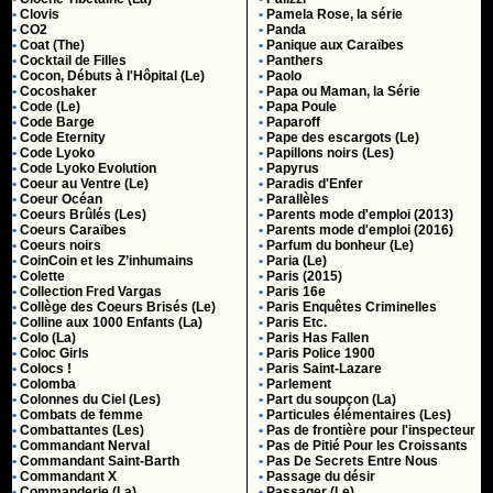
•
Clovis
•
Pamela Rose, la série
•
CO2
•
Panda
•
Coat (The)
•
Panique aux Caraïbes
•
Cocktail de Filles
•
Panthers
•
Cocon, Débuts à l'Hôpital (Le)
•
Paolo
•
Cocoshaker
•
Papa ou Maman, la Série
•
Code (Le)
•
Papa Poule
•
Code Barge
•
Paparoff
•
Code Eternity
•
Pape des escargots (Le)
•
Code Lyoko
•
Papillons noirs (Les)
•
Code Lyoko Evolution
•
Papyrus
•
Coeur au Ventre (Le)
•
Paradis d'Enfer
•
Coeur Océan
•
Parallèles
•
Coeurs Brûlés (Les)
•
Parents mode d'emploi (2013)
•
Coeurs Caraïbes
•
Parents mode d'emploi (2016)
•
Coeurs noirs
•
Parfum du bonheur (Le)
•
CoinCoin et les Z’inhumains
•
Paria (Le)
•
Colette
•
Paris (2015)
•
Collection Fred Vargas
•
Paris 16e
•
Collège des Coeurs Brisés (Le)
•
Paris Enquêtes Criminelles
•
Colline aux 1000 Enfants (La)
•
Paris Etc.
•
Colo (La)
•
Paris Has Fallen
•
Coloc Girls
•
Paris Police 1900
•
Colocs !
•
Paris Saint-Lazare
•
Colomba
•
Parlement
•
Colonnes du Ciel (Les)
•
Part du soupçon (La)
•
Combats de femme
•
Particules élémentaires (Les)
•
Combattantes (Les)
•
Pas de frontière pour l'inspecteur
•
Commandant Nerval
•
Pas de Pitié Pour les Croissants
•
Commandant Saint-Barth
•
Pas De Secrets Entre Nous
•
Commandant X
•
Passage du désir
•
Commanderie (La)
•
Passager (Le)