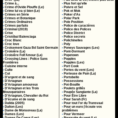
•
Crime à...
•
Plus fort qu'elle
•
Crime d'Ovide Plouffe (Le)
•
Poivre et Sel
•
Crime lui va si bien (Le)
•
Pok et Mok
•
Crimes en Série
•
Poker d'As
•
Crimes et Botanique
•
Polar Park
•
Crimes Ordinaires
•
Pole Position
•
Crimes parfaits
•
Police de caractères
•
Criminal (2019)
•
Police des Polices
•
Crise
•
Police District
•
Cristóbal Balenciaga
•
Police secrets
•
Croc Blanc
•
Polichinelles
•
Croc love
•
Poly
•
Croisement Gaza Bd Saint Germain
•
Poneys Sauvages (Les)
•
Croisière (La)
•
Pont-Dormant
•
Croisière Foll'Amour (La)
•
Popetown
•
Crossing Lines : Police Sans
•
Popples
Frontières
•
Popples (Les)
•
Cuisine interne
•
Port Cook
•
Culte
•
Portes du vent (Les)
•
Cut
•
Porteuse de Pain (La)
•
D'argent et de sang
•
Portobello
•
D'Artagnan
•
Possessions
•
D'Artagnan amoureux
•
Pot-Bouille
•
D'Artagnan et les Trois
•
Poulets grillés
Mousquetaires
•
Poupée Sanglante (La)
•
D'Artagnan, Chevalier du Roi
•
Pour Être Libre
•
D'écume et de sang
•
Pour Sarah (Fr)
•
Dalida (2005)
•
Pour tout l'or du Transvaal
•
Dalton (Les)
•
Pour un euro j'écoute vos
•
Dame de Monsoreau (La)
problèmes
•
Dames (Les)
•
Pour Vermeer
•
Dames De Coeur (Les)
•
Poursuite du vent (La)