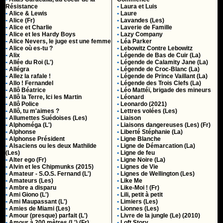
Résistance
•
Laura et Luis
•
Alice & Lewis
•
Laure
•
Alice (Fr)
•
Lavandes (Les)
•
Alice et Charlie
•
Laverie de Famille
•
Alice et les Hardy Boys
•
Lazy Company
•
Alice Nevers, le juge est une femme
•
Léa Parker
•
Alice où es-tu ?
•
Lebowitz Contre Lebowitz
•
Alix
•
Légende de Bas de Cuir (La)
•
Allée du Roi (L')
•
Légende de Calamity Jane (La)
•
Allégra
•
Légende de Croc-Blanc (La)
•
Allez la rafale !
•
Légende de Prince Vaillant (La)
•
Allo ! Fernandel
•
Légende des Trois Clefs (La)
•
Allô Béatrice
•
Léo Mattéï, brigade des mineurs
•
Allô la Terre, Ici les Martin
•
Léonard
•
Allô Police
•
Leonardo (2021)
•
Allô, tu m'aimes ?
•
Lettres volées (Les)
•
Allumettes Suédoises (Les)
•
Liaison
•
Alphoméga (L')
•
Liaisons dangereuses (Les) (Fr)
•
Alphonse
•
Liberté Stéphanie (La)
•
Alphonse Président
•
Ligne Blanche
•
Alsaciens ou les deux Mathilde
•
Ligne de Démarcation (La)
(Les)
•
Ligne de feu
•
Alter ego (Fr)
•
Ligne Noire (La)
•
Alvin et les Chipmunks (2015)
•
Lignes de Vie
•
Amateur - S.O.S. Fernand (L')
•
Lignes de Wellington (Les)
•
Amateurs (Les)
•
Like Me
•
Ambre a disparu
•
Like-Moi ! (Fr)
•
Ami Giono (L')
•
Lili, petit à petit
•
Ami Maupassant (L')
•
Limiers (Les)
•
Amies de Miami (Les)
•
Lionnes (Les)
•
Amour (presque) parfait (L')
•
Livre de la jungle (Le) (2010)
•
Amour à 200 mètres (L') (Fr)
•
Loft Story