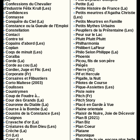
•
Confessions du Chevalier
•
Petite (La)
d'Industrie Félix Krull (Les)
•
Petite Histoire de France (La)
•
Confidences
•
Petits meurtres d'Agatha Christie
•
Connasse
(Les)
•
Conquête du Ciel (La)
•
Petits Meurtres en Famille
•
Constance ou la Gueule de l'Emploi
•
Petits Mythes Urbains
•
Constellation
•
Peupliers de la Prétentaine (Les)
•
Contact
•
Peur sur le Lac
•
Contre toi
•
Pfuitt Pfuitt Pfuitt
•
Copains d'abord (Les)
•
Philharmonia
•
Coplan
•
Philibert LaFleur
•
Coqs de minuit (Les)
•
Philo Selon Philippe (La)
•
Coralba
•
Phoenix
•
Corde (La)
•
Picou, fils de son père
•
Corde au cou (La)
•
Piégés
•
Cordier, Juge et Flic (Les)
•
Pierre [41]
•
Corporate (Fr)
•
Pif et Hercule
•
Corsaires et Flibustiers
•
Pigalle, la Nuit
•
Corto Maltese (2003)
•
Pilotes de Course
•
Coulisses
•
Pique-Assiettes (Les)
•
Countrymen
•
Piste noire
•
Coup de Foudre à...
•
Pitch (Fr)
•
Cour des Grands (La)
•
Pitch Story
•
Couronne du Diable (La)
•
Placé en Garde à Vue
•
Course à la Bombe (La)
•
Plaine orientale
•
Cousins de la Constance (Les)
•
Plaisir de Nuire, Joie de Décevoir
•
Craignos
•
Plan B (2021)
•
Cravache d'or (La)
•
Plan Biz
•
Créatures du Bon Dieu (Les)
•
Plan Coeur
•
Crèche (La)
•
Platane
•
Cri (Le)
•
Platonique
•
Crim' (La)
•
Plus belle la vie, encore plus belle