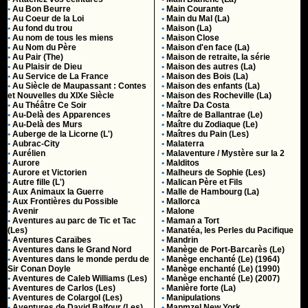
•
Au Bon Beurre
•
Main Courante
•
Au Coeur de la Loi
•
Main du Mal (La)
•
Au fond du trou
•
Maison (La)
•
Au nom de tous les miens
•
Maison Close
•
Au Nom du Père
•
Maison d'en face (La)
•
Au Pair (The)
•
Maison de retraite, la série
•
Au Plaisir de Dieu
•
Maison des autres (La)
•
Au Service de La France
•
Maison des Bois (La)
•
Au Siècle de Maupassant : Contes
•
Maison des enfants (La)
et Nouvelles du XIXe Siècle
•
Maison des Rocheville (La)
•
Au Théâtre Ce Soir
•
Maître Da Costa
•
Au-Delà des Apparences
•
Maître de Ballantrae (Le)
•
Au-Delà des Murs
•
Maître du Zodiaque (Le)
•
Auberge de la Licorne (L')
•
Maîtres du Pain (Les)
•
Aubrac-City
•
Malaterra
•
Aurélien
•
Malaventure / Mystère sur la 2
•
Aurore
•
Malditos
•
Aurore et Victorien
•
Malheurs de Sophie (Les)
•
Autre fille (L')
•
Malican Père et Fils
•
Aux Animaux la Guerre
•
Malle de Hambourg (La)
•
Aux Frontières du Possible
•
Mallorca
•
Avenir
•
Malone
•
Aventures au parc de Tic et Tac
•
Maman a Tort
(Les)
•
Manatéa, les Perles du Pacifique
•
Aventures Caraïbes
•
Mandrin
•
Aventures dans le Grand Nord
•
Manège de Port-Barcarès (Le)
•
Aventures dans le monde perdu de
•
Manège enchanté (Le) (1964)
Sir Conan Doyle
•
Manège enchanté (Le) (1990)
•
Aventures de Caleb Williams (Les)
•
Manège enchanté (Le) (2007)
•
Aventures de Carlos (Les)
•
Manière forte (La)
•
Aventures de Colargol (Les)
•
Manipulations
•
Aventures de David Balfour (Les)
•
Manmzel New York