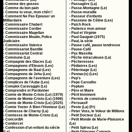
•
Comme des gosses
•
Passagère (La)
•
Comme du bon pain
•
Passe-Montagne (Le)
•
Comme tu veux, mon chéri !
•
Passe-muraille
•
Comment Ne Pas Epouser un
•
Passeur d'enfants
Milliardaire
•
Passions de Céline (Les)
•
Commissaire Chabert
•
Patch Rock
•
Commissaire Cordier
•
Patience mon amour
•
Commissaire Magellan
•
Paul et Virginie
•
Commissaire Moulin, Police
•
Paul Gauguin (1975)
Judiciaire
•
Paul, la série
•
Commissaire Valence
•
Pause café, pause tendresse
•
Commissariat Bastille
•
Pause-Café
•
Commissariat Central
•
Pax Massilia
•
Commune (La)
•
Pêche miraculeuse (La)
•
Compagnie des Glaces (La)
•
Pécheresses
•
Compagnons d'Eleusis (Les)
•
Pédiatres (Les)
•
Compagnons de Baal (Les)
•
Pèlerinage (Le)
•
Compagnons de Jehu (Les)
•
Pennac(s) (Les)
•
Compagnons de l'aventure (Les)
•
Pep's
•
Complices de l'Aube (Les)
•
Pepe Carvalho
•
Complot Caravaggio (Le)
•
Peplum
•
Comprendre et Pardonner
•
Père et Maire
•
Comte de Monte-Cristo (Le) (1979)
•
Péril Imminent
•
Comte de Monte-Cristo (Le) (1998)
•
Permis de construire
•
Comte de Monte-Cristo (Le) (2025)
•
Persuasif
•
Comte Yoster A Bien l'Honneur (Le)
•
Peste (La) (Fr)
•
Comtesse de Charny (La)
•
Peter Voss, le Voleur de Millions
•
Comtesse de Monte-Cristo (La)
•
Petit Docteur (Le)
•
ConcordIA
•
Petit Monde de Marie-Plaisance
•
Condorcet
(Le)
•
Confession d'un enfant du siècle
•
Petit Spirou (Le)
(La)
•
Petit-Déjeuner Compris