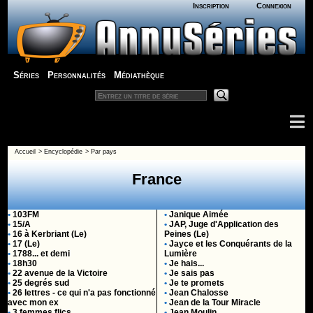
Inscription
Connexion
Séries
Personnalités
Médiathèque
Accueil
>
Encyclopédie
>
Par pays
France
•
103FM
•
Janique Aimée
•
15/A
•
JAP, Juge d'Application des
•
16 à Kerbriant (Le)
Peines (Le)
•
17 (Le)
•
Jayce et les Conquérants de la
•
1788... et demi
Lumière
•
18h30
•
Je hais...
•
22 avenue de la Victoire
•
Je sais pas
•
25 degrés sud
•
Je te promets
•
26 lettres - ce qui n'a pas fonctionné
•
Jean Chalosse
avec mon ex
•
Jean de la Tour Miracle
•
3 femmes flics
•
Jean Moulin