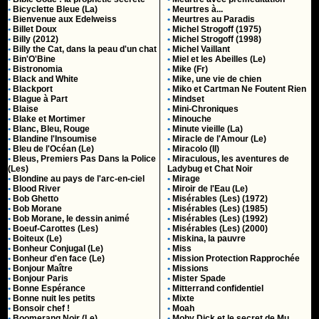
•
Bicyclette Bleue (La)
•
Meurtres à...
•
Bienvenue aux Edelweiss
•
Meurtres au Paradis
•
Billet Doux
•
Michel Strogoff (1975)
•
Billy (2012)
•
Michel Strogoff (1998)
•
Billy the Cat, dans la peau d'un chat
•
Michel Vaillant
•
Bin'O'Bine
•
Miel et les Abeilles (Le)
•
Bistronomia
•
Mike (Fr)
•
Black and White
•
Mike, une vie de chien
•
Blackport
•
Miko et Cartman Ne Foutent Rien
•
Blague à Part
•
Mindset
•
Blaise
•
Mini-Chroniques
•
Blake et Mortimer
•
Minouche
•
Blanc, Bleu, Rouge
•
Minute vieille (La)
•
Blandine l'Insoumise
•
Miracle de l'Amour (Le)
•
Bleu de l'Océan (Le)
•
Miracolo (Il)
•
Bleus, Premiers Pas Dans la Police
•
Miraculous, les aventures de
(Les)
Ladybug et Chat Noir
•
Blondine au pays de l'arc-en-ciel
•
Mirage
•
Blood River
•
Miroir de l'Eau (Le)
•
Bob Ghetto
•
Misérables (Les) (1972)
•
Bob Morane
•
Misérables (Les) (1985)
•
Bob Morane, le dessin animé
•
Misérables (Les) (1992)
•
Boeuf-Carottes (Les)
•
Misérables (Les) (2000)
•
Boiteux (Le)
•
Miskina, la pauvre
•
Bonheur Conjugal (Le)
•
Miss
•
Bonheur d'en face (Le)
•
Mission Protection Rapprochée
•
Bonjour Maître
•
Missions
•
Bonjour Paris
•
Mister Spade
•
Bonne Espérance
•
Mitterrand confidentiel
•
Bonne nuit les petits
•
Mixte
•
Bonsoir chef !
•
Moah
•
Boomerang Noir (Le)
•
Moby Dick et le secret de Mu