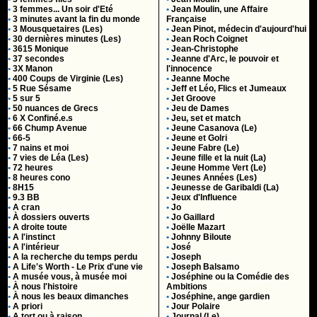
•
3 femmes... Un soir d'Eté
•
Jean Moulin, une Affaire
•
3 minutes avant la fin du monde
Française
•
3 Mousquetaires (Les)
•
Jean Pinot, médecin d'aujourd'hui
•
30 dernières minutes (Les)
•
Jean Roch Coignet
•
3615 Monique
•
Jean-Christophe
•
37 secondes
•
Jeanne d'Arc, le pouvoir et
•
3X Manon
l'innocence
•
400 Coups de Virginie (Les)
•
Jeanne Moche
•
5 Rue Sésame
•
Jeff et Léo, Flics et Jumeaux
•
5 sur 5
•
Jet Groove
•
50 nuances de Grecs
•
Jeu de Dames
•
6 X Confiné.e.s
•
Jeu, set et match
•
66 Chump Avenue
•
Jeune Casanova (Le)
•
66-5
•
Jeune et Golri
•
7 nains et moi
•
Jeune Fabre (Le)
•
7 vies de Léa (Les)
•
Jeune fille et la nuit (La)
•
72 heures
•
Jeune Homme Vert (Le)
•
8 heures cono
•
Jeunes Années (Les)
•
8H15
•
Jeunesse de Garibaldi (La)
•
9.3 BB
•
Jeux d'Influence
•
A cran
•
Jo
•
À dossiers ouverts
•
Jo Gaillard
•
A droite toute
•
Joëlle Mazart
•
A l'instinct
•
Johnny Biloute
•
A l'intérieur
•
José
•
A la recherche du temps perdu
•
Joseph
•
A Life's Worth - Le Prix d'une vie
•
Joseph Balsamo
•
A musée vous, à musée moi
•
Joséphine ou la Comédie des
•
À nous l'histoire
Ambitions
•
À nous les beaux dimanches
•
Joséphine, ange gardien
•
A priori
•
Jour Polaire
•
A tort ou à raison
•
Journal (Le)