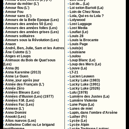
•
Amour du métier (L')
•
Loi de... (La)
•
Amour flou (L')
•
Loi selon Bartoli (La)
•
Amour Fou
•
Loin de Chez Nous
•
Amour sans (L')
•
Lola, Qui es-tu Lola ?
•
Amours de la Belle Epoque (Les)
•
Lolywood
•
Amours des années 50 (Les)
•
Lost Luggage
•
Amours des années folles (Les)
•
Lost Media
•
Amours des années grises (Les)
•
Loufiat (Le)
•
Amours solitaires
•
Louis 28
•
Amours sous la Révolution (Les)
•
Louis la Brocante
•
Anaon
•
Louis Page
•
André, Ben, Julie, Sam et les Autres
•
Louis(e)
•
Âne Culotte (L')
•
Louisiane
•
Anges et Loups
•
Loulou
•
Animaux du Bois de Quat'sous
•
Loup Blanc (Le)
(Les)
•
Loup des Mers (Le)
•
Anna (It)
•
Louve (La)
•
Anna Karenine (2013)
•
LT-21
•
Anne Le Guen
•
Lucien Leuwen
•
Anne, jour après jour
•
Lucky Luke (1983)
•
Année des Français (L')
•
Lucky Luke (1991)
•
Année Zéro
•
Lucky Luke (2026)
•
Années Bleues (Les)
•
Lulu (1978)
•
Années d'illusion (Les) (1977)
•
Lumière des Justes (La)
•
Années F.M. (Les)
•
Lumière Violente
•
Années Fac (Les)
•
Lune Papa (La)
•
Annexe (L')
•
Lunes de miel
•
Anno Domini
•
Lupin, dans l'ombre d'Arsène
•
Anooki (Les)
•
Luther (Fr)
•
Años nuevos (Los)
•
Lycée (Le)
•
Anthelme Collet ou Le brigand
•
Lycée Alpin
gentilhomme
•
Lycée Toulouse-Lautrec