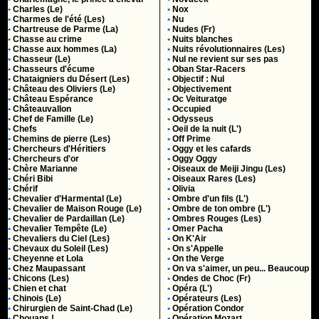
•
Charles (Le)
•
Nox
•
Charmes de l'été (Les)
•
Nu
•
Chartreuse de Parme (La)
•
Nudes (Fr)
•
Chasse au crime
•
Nuits blanches
•
Chasse aux hommes (La)
•
Nuits révolutionnaires (Les)
•
Chasseur (Le)
•
Nul ne revient sur ses pas
•
Chasseurs d'écume
•
Oban Star-Racers
•
Chataigniers du Désert (Les)
•
Objectif : Nul
•
Château des Oliviers (Le)
•
Objectivement
•
Château Espérance
•
Oc Veituratge
•
Châteauvallon
•
Occupied
•
Chef de Famille (Le)
•
Odysseus
•
Chefs
•
Oeil de la nuit (L')
•
Chemins de pierre (Les)
•
Off Prime
•
Chercheurs d'Héritiers
•
Oggy et les cafards
•
Chercheurs d'or
•
Oggy Oggy
•
Chère Marianne
•
Oiseaux de Meiji Jingu (Les)
•
Chéri Bibi
•
Oiseaux Rares (Les)
•
Chérif
•
Olivia
•
Chevalier d'Harmental (Le)
•
Ombre d'un fils (L')
•
Chevalier de Maison Rouge (Le)
•
Ombre de ton ombre (L')
•
Chevalier de Pardaillan (Le)
•
Ombres Rouges (Les)
•
Chevalier Tempête (Le)
•
Omer Pacha
•
Chevaliers du Ciel (Les)
•
On K'Air
•
Chevaux du Soleil (Les)
•
On s'Appelle
•
Cheyenne et Lola
•
On the Verge
•
Chez Maupassant
•
On va s'aimer, un peu... Beaucoup
•
Chicons (Les)
•
Ondes de Choc (Fr)
•
Chien et chat
•
Opéra (L')
•
Chinois (Le)
•
Opérateurs (Les)
•
Chirurgien de Saint-Chad (Le)
•
Opération Condor
•
Chouans !
•
Opération Mozart