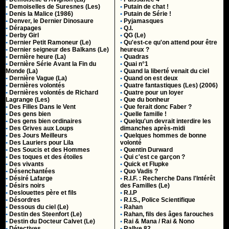
•
Demoiselles de Suresnes (Les)
•
Putain de chat !
•
Denis la Malice (1986)
•
Putain de Série !
•
Denver, le Dernier Dinosaure
•
Pyjamasques
•
Dérapages
•
Q.I.
•
Derby Girl
•
QG (Le)
•
Dernier Petit Ramoneur (Le)
•
Qu'est-ce qu'on attend pour être
•
Dernier seigneur des Balkans (Le)
heureux ?
•
Dernière heure (La)
•
Quadras
•
Dernière Série Avant la Fin du
•
Quai n°1
Monde (La)
•
Quand la liberté venait du ciel
•
Dernière Vague (La)
•
Quand on est deux
•
Dernières volontés
•
Quatre fantastiques (Les) (2006)
•
Dernières volontés de Richard
•
Quatre pour un loyer
Lagrange (Les)
•
Que du bonheur
•
Des Filles Dans le Vent
•
Que ferait donc Faber ?
•
Des gens bien
•
Quelle famille !
•
Des gens bien ordinaires
•
Quelqu'un devrait interdire les
•
Des Grives aux Loups
dimanches après-midi
•
Des Jours Meilleurs
•
Quelques hommes de bonne
•
Des Lauriers pour Lila
volonté
•
Des Soucis et des Hommes
•
Quentin Durward
•
Des toques et des étoiles
•
Qui c'est ce garçon ?
•
Des vivants
•
Quick et Flupke
•
Désenchantées
•
Quo Vadis ?
•
Désiré Lafarge
•
R.I.F. : Recherche Dans l'Intérêt
•
Désirs noirs
des Familles (Le)
•
Deslouettes père et fils
•
R.I.P
•
Désordres
•
R.I.S., Police Scientifique
•
Dessous du ciel (Le)
•
Rahan
•
Destin des Steenfort (Le)
•
Rahan, fils des âges farouches
•
Destin du Docteur Calvet (Le)
•
Rai & Mana / Rai & Nono
•
Détectives
•
Rallye 82