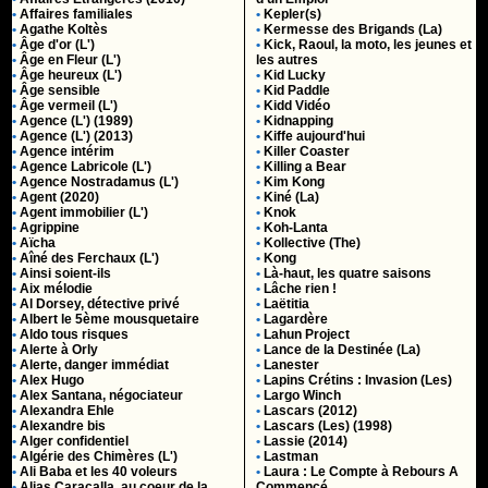
•
Affaires familiales
•
Kepler(s)
•
Agathe Koltès
•
Kermesse des Brigands (La)
•
Âge d'or (L')
•
Kick, Raoul, la moto, les jeunes et
•
Âge en Fleur (L')
les autres
•
Âge heureux (L')
•
Kid Lucky
•
Âge sensible
•
Kid Paddle
•
Âge vermeil (L')
•
Kidd Vidéo
•
Agence (L') (1989)
•
Kidnapping
•
Agence (L') (2013)
•
Kiffe aujourd'hui
•
Agence intérim
•
Killer Coaster
•
Agence Labricole (L')
•
Killing a Bear
•
Agence Nostradamus (L')
•
Kim Kong
•
Agent (2020)
•
Kiné (La)
•
Agent immobilier (L')
•
Knok
•
Agrippine
•
Koh-Lanta
•
Aïcha
•
Kollective (The)
•
Aîné des Ferchaux (L')
•
Kong
•
Ainsi soient-ils
•
Là-haut, les quatre saisons
•
Aix mélodie
•
Lâche rien !
•
Al Dorsey, détective privé
•
Laëtitia
•
Albert le 5ème mousquetaire
•
Lagardère
•
Aldo tous risques
•
Lahun Project
•
Alerte à Orly
•
Lance de la Destinée (La)
•
Alerte, danger immédiat
•
Lanester
•
Alex Hugo
•
Lapins Crétins : Invasion (Les)
•
Alex Santana, négociateur
•
Largo Winch
•
Alexandra Ehle
•
Lascars (2012)
•
Alexandre bis
•
Lascars (Les) (1998)
•
Alger confidentiel
•
Lassie (2014)
•
Algérie des Chimères (L')
•
Lastman
•
Ali Baba et les 40 voleurs
•
Laura : Le Compte à Rebours A
•
Alias Caracalla, au coeur de la
Commencé