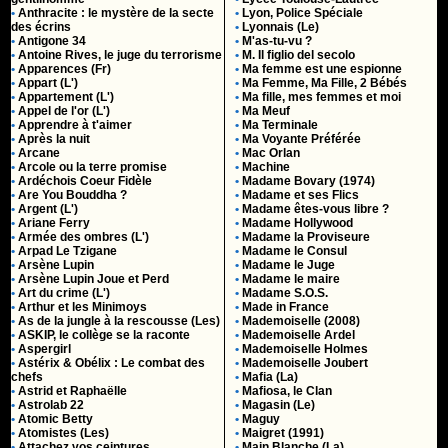
•
Anthracite : le mystère de la secte
•
Lyon, Police Spéciale
des écrins
•
Lyonnais (Le)
•
Antigone 34
•
M'as-tu-vu ?
•
Antoine Rives, le juge du terrorisme
•
M. Il figlio del secolo
•
Apparences (Fr)
•
Ma femme est une espionne
•
Appart (L')
•
Ma Femme, Ma Fille, 2 Bébés
•
Appartement (L')
•
Ma fille, mes femmes et moi
•
Appel de l'or (L')
•
Ma Meuf
•
Apprendre à t'aimer
•
Ma Terminale
•
Après la nuit
•
Ma Voyante Préférée
•
Arcane
•
Mac Orlan
•
Arcole ou la terre promise
•
Machine
•
Ardéchois Coeur Fidèle
•
Madame Bovary (1974)
•
Are You Bouddha ?
•
Madame et ses Flics
•
Argent (L')
•
Madame êtes-vous libre ?
•
Ariane Ferry
•
Madame Hollywood
•
Armée des ombres (L')
•
Madame la Proviseure
•
Arpad Le Tzigane
•
Madame le Consul
•
Arsène Lupin
•
Madame le Juge
•
Arsène Lupin Joue et Perd
•
Madame le maire
•
Art du crime (L')
•
Madame S.O.S.
•
Arthur et les Minimoys
•
Made in France
•
As de la jungle à la rescousse (Les)
•
Mademoiselle (2008)
•
ASKIP, le collège se la raconte
•
Mademoiselle Ardel
•
Aspergirl
•
Mademoiselle Holmes
•
Astérix & Obélix : Le combat des
•
Mademoiselle Joubert
chefs
•
Mafia (La)
•
Astrid et Raphaëlle
•
Mafiosa, le Clan
•
Astrolab 22
•
Magasin (Le)
•
Atomic Betty
•
Maguy
•
Atomistes (Les)
•
Maigret (1991)
•
Attachez vos ceintures
•
Main Blanche (La)