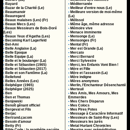
•
Bayard
•
Méditerranée
•
Bazar de la Charité (Le)
•
Meilleur d'entre nous (Le)
•
Beaumanoir
•
Meilleure version de moi-même
•
Beauregard
(La)
•
Beaux malaises (Les) (Fr)
•
Mélissol
•
Beaux Mecs (Les)
•
Même âge, même adresse
•
Beaux Messieurs de Bois-Doré
•
Mémoire vive
(Les)
•
Menace imminente
•
Beaux Yeux d'Agatha (Les)
•
Mensonge (Le)
•
Becoming Karl Lagerfeld
•
Mensonges (Fr)
•
Bel-Ami
•
Mental (Fr)
•
Belle Anglaise (La)
•
Mer est Grande (La)
•
Belle Epoque
•
Mercato
•
Belle Equipe (La)
•
Merci Bernard
•
Belle et le boulanger (La)
•
Merci Sylvestre
•
Belle et Sébastien (1965)
•
Merci, les Enfants Vont Bien !
•
Belle et Sébastien (2017)
•
Mère et Fille
•
Belle et son Fantôme (La)
•
Mère et l'assassin (La)
•
Bellefond
•
Mère indigne
•
Belles Années (Les)
•
Mères anonymes
•
Belphégor (1965)
•
Merlin, l'Enchanteur Désenchanté
•
Belphégor (2025)
•
Merteuil
•
Ben
•
Mes Amis, Mes Amours, Mes
•
Ben et Thomas
Emmerdes
•
Benjowski
•
Mes Chers Disparus
•
Benoît gênant officiel
•
Mes Colocs
•
Bergeval et Fils
•
Mes Pires Potes
•
Berjac
•
Message à Caractère Informatif
•
Bertrand.çacom
•
Messieurs de Saint-Roy (Les)
•
Besoin d'amour
•
Messieurs les jurés
•
Betty (Fr)
•
Metal Hurlant Chronicles
•
Bible Code : la prophétie secrète
•
Meurtre avec préméditation