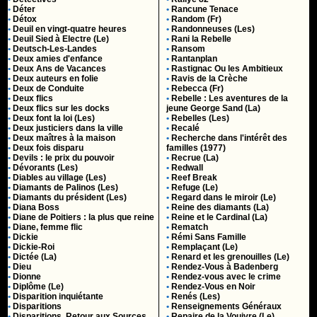
•
Déter
•
Rancune Tenace
•
Détox
•
Random (Fr)
•
Deuil en vingt-quatre heures
•
Randonneuses (Les)
•
Deuil Sied à Electre (Le)
•
Rani la Rebelle
•
Deutsch-Les-Landes
•
Ransom
•
Deux amies d'enfance
•
Rantanplan
•
Deux Ans de Vacances
•
Rastignac Ou les Ambitieux
•
Deux auteurs en folie
•
Ravis de la Crèche
•
Deux de Conduite
•
Rebecca (Fr)
•
Deux flics
•
Rebelle : Les aventures de la
•
Deux flics sur les docks
jeune George Sand (La)
•
Deux font la loi (Les)
•
Rebelles (Les)
•
Deux justiciers dans la ville
•
Recalé
•
Deux maîtres à la maison
•
Recherche dans l'intérêt des
•
Deux fois disparu
familles (1977)
•
Devils : le prix du pouvoir
•
Recrue (La)
•
Dévorants (Les)
•
Redwall
•
Diables au village (Les)
•
Reef Break
•
Diamants de Palinos (Les)
•
Refuge (Le)
•
Diamants du président (Les)
•
Regard dans le miroir (Le)
•
Diana Boss
•
Reine des diamants (La)
•
Diane de Poitiers : la plus que reine
•
Reine et le Cardinal (La)
•
Diane, femme flic
•
Rematch
•
Dickie
•
Rémi Sans Famille
•
Dickie-Roi
•
Remplaçant (Le)
•
Dictée (La)
•
Renard et les grenouilles (Le)
•
Dieu
•
Rendez-Vous à Badenberg
•
Dionne
•
Rendez-vous avec le crime
•
Diplôme (Le)
•
Rendez-Vous en Noir
•
Disparition inquiétante
•
Renés (Les)
•
Disparitions
•
Renseignements Généraux
•
Disparitions, Retour aux Sources
•
Repaire de la Vouivre (Le)