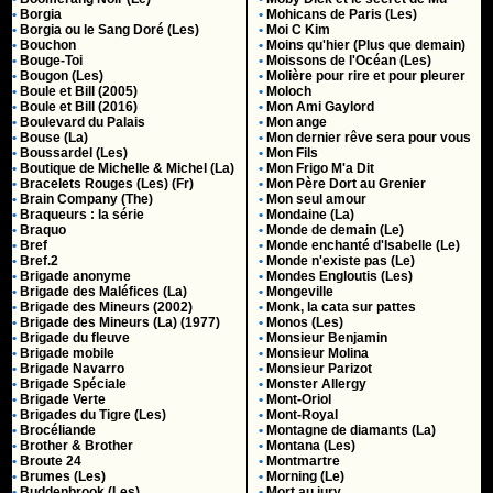
•
Borgia
•
Mohicans de Paris (Les)
•
Borgia ou le Sang Doré (Les)
•
Moi C Kim
•
Bouchon
•
Moins qu'hier (Plus que demain)
•
Bouge-Toi
•
Moissons de l'Océan (Les)
•
Bougon (Les)
•
Molière pour rire et pour pleurer
•
Boule et Bill (2005)
•
Moloch
•
Boule et Bill (2016)
•
Mon Ami Gaylord
•
Boulevard du Palais
•
Mon ange
•
Bouse (La)
•
Mon dernier rêve sera pour vous
•
Boussardel (Les)
•
Mon Fils
•
Boutique de Michelle & Michel (La)
•
Mon Frigo M'a Dit
•
Bracelets Rouges (Les) (Fr)
•
Mon Père Dort au Grenier
•
Brain Company (The)
•
Mon seul amour
•
Braqueurs : la série
•
Mondaine (La)
•
Braquo
•
Monde de demain (Le)
•
Bref
•
Monde enchanté d'Isabelle (Le)
•
Bref.2
•
Monde n'existe pas (Le)
•
Brigade anonyme
•
Mondes Engloutis (Les)
•
Brigade des Maléfices (La)
•
Mongeville
•
Brigade des Mineurs (2002)
•
Monk, la cata sur pattes
•
Brigade des Mineurs (La) (1977)
•
Monos (Les)
•
Brigade du fleuve
•
Monsieur Benjamin
•
Brigade mobile
•
Monsieur Molina
•
Brigade Navarro
•
Monsieur Parizot
•
Brigade Spéciale
•
Monster Allergy
•
Brigade Verte
•
Mont-Oriol
•
Brigades du Tigre (Les)
•
Mont-Royal
•
Brocéliande
•
Montagne de diamants (La)
•
Brother & Brother
•
Montana (Les)
•
Broute 24
•
Montmartre
•
Brumes (Les)
•
Morning (Le)
•
Buddenbrook (Les)
•
Mort au jury