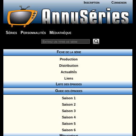
Inscription
Connexion
Séries
Personnalités
Médiathèque
Fiche de la série
Production
Distribution
Actualités
Liens
Liste des épisodes
Guide des épisodes
Saison 1
Saison 2
Saison 3
Saison 4
Saison 5
Saison 6
Médiathèque