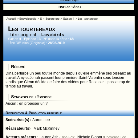
DVD en Séries
Accueil
>
Encyclopédie
>
S
>
Superstore
>
Saison 4
> Les tourtereaux
Les tourtereaux
Titre original :
Lovebirds
Saison
4
- Episode
13
| N° dans la série :
68
1ère Diffusion (Originale) :
28/03/2019
Résumé
Dina perturbe un peu tout le monde depuis qu'elle emmène ses oiseaux au
travail. Amy et Jonah passent leur première Saint-Valentin sous tension
tandis que Glenn décide de faire des vidéos pour Rose car il passe trop de
temps au travail.
Synopsis de l'épisode
Aucun :
en proposer un ?
Distribution & Production principale
Scénariste(s) :
Aaron Lee
Réalisateur(s) :
Mark McKinney
Acteurs présents :
Lauren Ash
,
Nichole Bloom
(Dina Fox)
(Cheyenne Lee