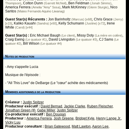
,
Colton Dunn
,
Ben Feldman
,
Thompson)
(Garrett McNeil)
(Jonah Simms)
America Ferrera
,
Mark McKinney
,
Nico
(Amelia "Amy" Sosa)
(Glenn Sturgis)
Santos
(Mateo Fernando Aquino Liwanag)
Guest Star(s) Récurents :
Jon Barinholtz
,
Chris Grace
(Marcus) [x68]
(Jerry)
,
Kaliko Kauahi
,
Kelly Schumann
,
Irene
[x15]
(Sandra) [x60]
(Justine) [x72]
White
(Carol) [x44]
Guest Star(s) :
Eric Michael Baugh
,
Missy Doty
,
(Le client)
(La mère en colère)
Craig Ewing
,
David Livingston
,
CJ Sams
(Le quatuor #1)
(Le quatuor #3)
(Le
,
Bill Wilson
quatuor #2)
(Le quatuor #4)
Notes de production
- Amy s'appelle Lucia
Musique de l'épisode :
- "All This Love" de DeBarge (Le "cœur" achète des médicaments)
Membres additionnels de la production
Créateur :
Justin Spitzer
Producteur exécutif :
David Bernad
,
Jackie Clarke
,
Ruben Fleischer
,
Jonathan Green (II)
,
Gabe Miller
,
Justin Spitzer
Co-producteur exécutif :
Ben Dougan
Producteur :
America Ferrera
,
Josh Greene
,
Bridget Kyle
,
Henry Lange Jr.
,
Vicky Luu
Producteur consultant :
Brian Gatewood
,
Matt Lawton
,
Aaron Lee
,