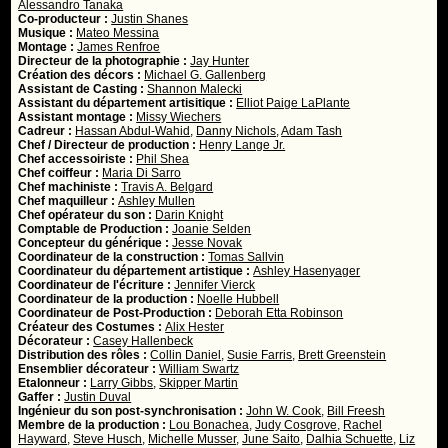
Alessandro Tanaka
Co-producteur :
Justin Shanes
Musique :
Mateo Messina
Montage :
James Renfroe
Directeur de la photographie :
Jay Hunter
Création des décors :
Michael G. Gallenberg
Assistant de Casting :
Shannon Malecki
Assistant du département artisitique :
Elliot Paige LaPlante
Assistant montage :
Missy Wiechers
Cadreur :
Hassan Abdul-Wahid
,
Danny Nichols
,
Adam Tash
Chef / Directeur de production :
Henry Lange Jr.
Chef accessoiriste :
Phil Shea
Chef coiffeur :
Maria Di Sarro
Chef machiniste :
Travis A. Belgard
Chef maquilleur :
Ashley Mullen
Chef opérateur du son :
Darin Knight
Comptable de Production :
Joanie Selden
Concepteur du générique :
Jesse Novak
Coordinateur de la construction :
Tomas Sallvin
Coordinateur du département artistique :
Ashley Hasenyager
Coordinateur de l'écriture :
Jennifer Vierck
Coordinateur de la production :
Noelle Hubbell
Coordinateur de Post-Production :
Deborah Etta Robinson
Créateur des Costumes :
Alix Hester
Décorateur :
Casey Hallenbeck
Distribution des rôles :
Collin Daniel
,
Susie Farris
,
Brett Greenstein
Ensemblier décorateur :
William Swartz
Etalonneur :
Larry Gibbs
,
Skipper Martin
Gaffer :
Justin Duval
Ingénieur du son post-synchronisation :
John W. Cook
,
Bill Freesh
Membre de la production :
Lou Bonachea
,
Judy Cosgrove
,
Rachel
Hayward
,
Steve Husch
,
Michelle Musser
,
June Saito
,
Dalhia Schuette
,
Liz