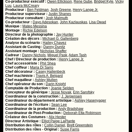
Co-producteur exécutif :
Owen Ellickson
,
Rene Gube
,
Bridget Kyle
,
Vicky
Luu
,
Laura McCreary
Producteur :
Ben Feldman
,
Josh Greene
,
Henry Lange Jr.
Producteur superviseur :
Justin Shanes
Producteur consultant :
Josh Malmuth
Co-producteur :
Dayo Adesokan
,
John Kazlauskas
,
Lisa Owad
Musique :
Mateo Messina
Montage :
Richie Edelson
Directeur de la photographie :
Jay Hunter
Création des décors :
Michael G. Gallenberg
Analyse du scénario :
Hailey Chavez
Assistant de Casting :
Danny Dunitz
Assistant montage :
Nicholas Shaffer
Cadreur :
Danny Nichols
,
Miguel Pask
,
Adam Tash
Chef / Directeur de production :
Henry Lange Jr.
Chef accessoiriste :
Phil Shea
Chef coiffeur :
Maria Di Sarro
Chef décorateur :
Casey Hallenbeck
Chef machiniste :
Travis A. Belgard
Chef maquilleur :
Ashley Mullen
Chef opérateur du son :
Darin Knight
Comptable de Production :
Joanie Selden
Concepteur du générique :
Jesse Novak
,
Erin Sarofsky
Coordinateur de la construction :
J. Jergensen
Coordinateur du département artistique :
Ashley Hasenyager
Coordinateur de l'écriture :
Sean Lee
Coordinateur de la production :
Andy Bradshaw
Coordinateur de Post-Production :
Deborah Etta Robinson
Créateur des Costumes :
Alix Hester
Directeur Artistique :
Elliot Paige LaPlante
Distribution des rôles :
Collin Daniel
,
Brett Greenstein
Distribution des rôles - Original :
Susie Farris