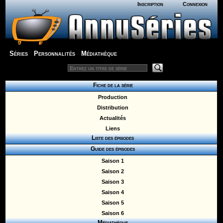
Inscription
Connexion
Séries
Personnalités
Médiathèque
Fiche de la série
Production
Distribution
Actualités
Liens
Liste des épisodes
Guide des épisodes
Saison 1
Saison 2
Saison 3
Saison 4
Saison 5
Saison 6
Médiathèque