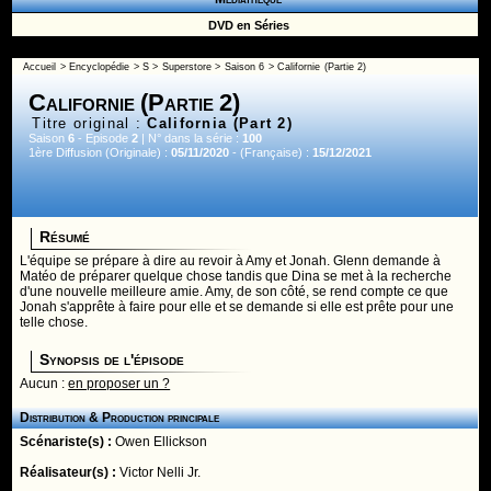
DVD en Séries
Accueil
>
Encyclopédie
>
S
>
Superstore
>
Saison 6
> Californie (Partie 2)
Californie (Partie 2)
Titre original :
California (Part 2)
Saison
6
- Episode
2
| N° dans la série :
100
1ère Diffusion (Originale) :
05/11/2020
- (Française) :
15/12/2021
Résumé
L'équipe se prépare à dire au revoir à Amy et Jonah. Glenn demande à
Matéo de préparer quelque chose tandis que Dina se met à la recherche
d'une nouvelle meilleure amie. Amy, de son côté, se rend compte ce que
Jonah s'apprête à faire pour elle et se demande si elle est prête pour une
telle chose.
Synopsis de l'épisode
Aucun :
en proposer un ?
Distribution & Production principale
Scénariste(s) :
Owen Ellickson
Réalisateur(s) :
Victor Nelli Jr.