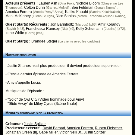
Acteurs présents :
Lauren Ash
,
Nichole Bloom
(Dina Fox)
(Cheyenne Lee
,
Colton Dunn
,
Ben Feldman
,
Thompson)
(Garrett McNeil)
(Jonah Simms)
America Ferrera
,
Kaliko Kauahi
,
(Amelia "Amy" Sosa)
(Sandra Kaluiokalani)
Mark McKinney
,
Nico Santos
(Glenn Sturgis)
(Mateo Fernando Aquino Liwanag)
Guest Star(s) Récurents :
Jon Barinholtz
,
Amir Korangy
(Marcus) [x68]
,
Franchesca Ramsey
,
Kelly Schumann
,
(Sayid) [x43]
(Nia) [x9]
(Justine) [x72]
Irene White
(Carol) [x44]
Guest Star(s) :
Brandee Steger
(La cliente avec les caddies)
Notes de production
- Justin Shanes n'est plus producteur, il devient producteur superviseur.
- C'est le dernier épisode de America Ferrera.
- Amy s'appelle Lucia.
Musiques de l'épisode :
- "Gold" de Owl City (Vidéo hommage pour Amy)
- "Slide Away" de Miley Cyrus (Scène finale)
Membres additionnels de la production
Créateur :
Justin Spitzer
Producteur exécutif :
David Bernad
,
America Ferrera
,
Ruben Fleischer
,
Jonathan Green (II)
,
Gabe Miller
,
Victor Nelli Jr.
,
Justin Spitzer