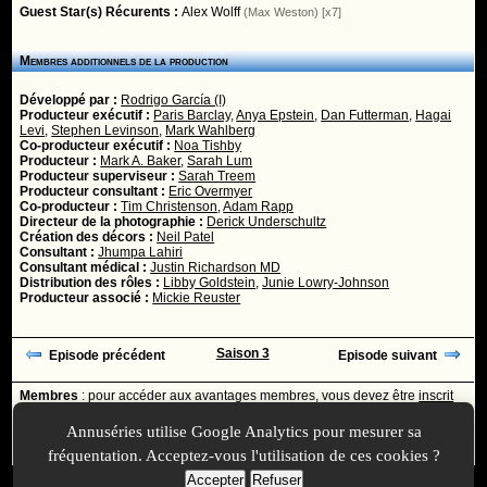
Guest Star(s) Récurents :
Alex Wolff
(Max Weston) [x7]
Membres additionnels de la production
Développé par :
Rodrigo García (I)
Producteur exécutif :
Paris Barclay
,
Anya Epstein
,
Dan Futterman
,
Hagai
Levi
,
Stephen Levinson
,
Mark Wahlberg
Co-producteur exécutif :
Noa Tishby
Producteur :
Mark A. Baker
,
Sarah Lum
Producteur superviseur :
Sarah Treem
Producteur consultant :
Eric Overmyer
Co-producteur :
Tim Christenson
,
Adam Rapp
Directeur de la photographie :
Derick Underschultz
Création des décors :
Neil Patel
Consultant :
Jhumpa Lahiri
Consultant médical :
Justin Richardson MD
Distribution des rôles :
Libby Goldstein
,
Junie Lowry-Johnson
Producteur associé :
Mickie Reuster
Saison 3
Episode précédent
Episode suivant
Membres
: pour accéder aux avantages membres, vous devez être
inscrit
ou
identifié
avec votre login
Annuséries utilise Google Analytics pour mesurer sa
Ajoutée le :
30/11/-0001 à 00:00 -
Mise à jour le :
17/12/2010 à 21:00
fréquentation. Acceptez-vous l'utilisation de ces cookies ?
Accepter
Refuser