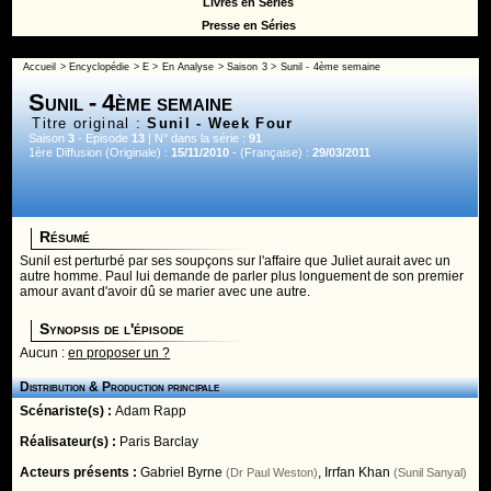
Livres en Séries
Presse en Séries
Accueil
>
Encyclopédie
>
E
>
En Analyse
>
Saison 3
> Sunil - 4ème semaine
Sunil - 4ème semaine
Titre original :
Sunil - Week Four
Saison
3
- Episode
13
| N° dans la série :
91
1ère Diffusion (Originale) :
15/11/2010
- (Française) :
29/03/2011
Résumé
Sunil est perturbé par ses soupçons sur l'affaire que Juliet aurait avec un
autre homme. Paul lui demande de parler plus longuement de son premier
amour avant d'avoir dû se marier avec une autre.
Synopsis de l'épisode
Aucun :
en proposer un ?
Distribution & Production principale
Scénariste(s) :
Adam Rapp
Réalisateur(s) :
Paris Barclay
Acteurs présents :
Gabriel Byrne
,
Irrfan Khan
(Dr Paul Weston)
(Sunil Sanyal)