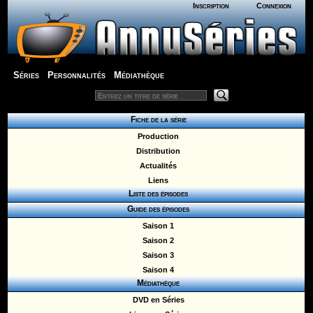
Inscription
Connexion
Séries
Personnalités
Médiathèque
Fiche de la série
Production
Distribution
Actualités
Liens
Liste des épisodes
Guide des épisodes
Saison 1
Saison 2
Saison 3
Saison 4
Médiathèque
DVD en Séries