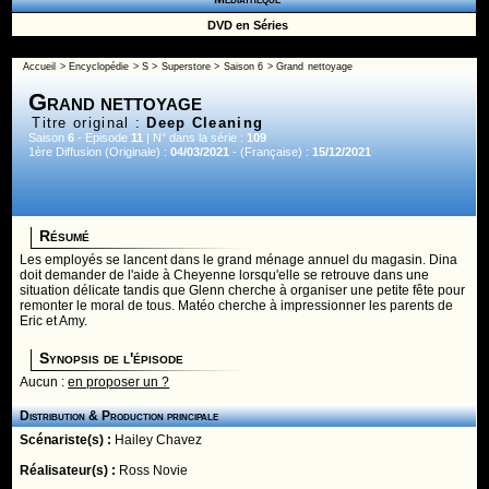
DVD en Séries
Accueil
>
Encyclopédie
>
S
>
Superstore
>
Saison 6
> Grand nettoyage
Grand nettoyage
Titre original :
Deep Cleaning
Saison
6
- Episode
11
| N° dans la série :
109
1ère Diffusion (Originale) :
04/03/2021
- (Française) :
15/12/2021
Résumé
Les employés se lancent dans le grand ménage annuel du magasin. Dina
doit demander de l'aide à Cheyenne lorsqu'elle se retrouve dans une
situation délicate tandis que Glenn cherche à organiser une petite fête pour
remonter le moral de tous. Matéo cherche à impressionner les parents de
Eric et Amy.
Synopsis de l'épisode
Aucun :
en proposer un ?
Distribution & Production principale
Scénariste(s) :
Hailey Chavez
Réalisateur(s) :
Ross Novie