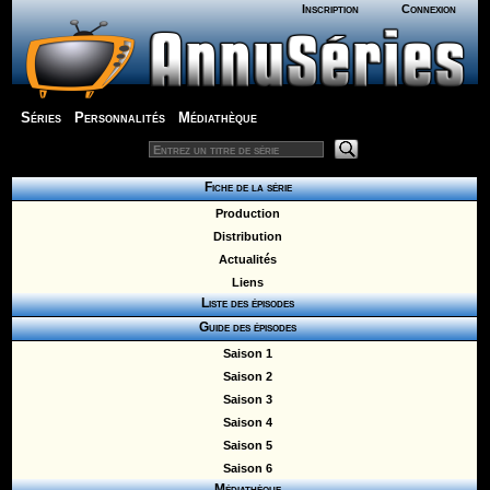
Inscription
Connexion
Séries
Personnalités
Médiathèque
Fiche de la série
Production
Distribution
Actualités
Liens
Liste des épisodes
Guide des épisodes
Saison 1
Saison 2
Saison 3
Saison 4
Saison 5
Saison 6
Médiathèque