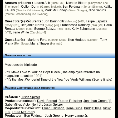
Acteurs présents :
Lauren Ash
,
Nichole Bloom
(Dina Fox)
(Cheyenne Lee
,
Colton Dunn
,
Ben Feldman
,
Kaliko
Thompson)
(Garrett McNeil)
(Jonah Simms)
Kauahi
,
Mark McKinney
,
Nico Santos
(Sandra Kaluiokalani)
(Glenn Sturgis)
(Mateo Fernando Aquino Liwanag)
Guest Star(s) Récurents :
Jon Barinholtz
,
Felipe Esparza
(Marcus) [x68]
,
Benjamin Norris
,
Franchesca Ramsey
,
Carla
(Cody) [x9]
(Tony) [x6]
(Nia) [x9]
Renata
,
George Salazar
,
Kelly Schumann
(Janet) [x28]
(Eric) [x5]
(Justine)
,
Irene White
[x72]
(Carol) [x44]
Guest Star(s) :
Marlene Forte
,
Ken Hodges
,
Tony
(Connie Sosa)
(Cooper)
Plana
,
Maria Thayer
(Ron Sosa)
(Hannah)
Notes de production
Musiques de l'épisode :
- "I'll Make Love to You" de Boyz II Men (Une employée retrouve un
magazine datant de 1994)
- "It's the Most Wonderful Time of the Year" de "Andy Williams (Scène finale)
Membres additionnels de la production
Créateur :
Justin Spitzer
Producteur exécutif :
David Bernad
,
Ruben Fleischer
,
Jonathan Green (II)
,
Gabe Miller
,
Victor Nelli Jr.
,
Justin Spitzer
Co-producteur exécutif :
Owen Ellickson
,
Rene Gube
,
Bridget Kyle
,
Vicky
Luu
,
Laura McCreary
Producteur :
Ben Feldman
,
Josh Greene
,
Henry Lange Jr.