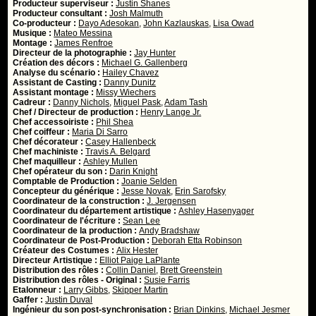
Producteur superviseur :
Justin Shanes
Producteur consultant :
Josh Malmuth
Co-producteur :
Dayo Adesokan
,
John Kazlauskas
,
Lisa Owad
Musique :
Mateo Messina
Montage :
James Renfroe
Directeur de la photographie :
Jay Hunter
Création des décors :
Michael G. Gallenberg
Analyse du scénario :
Hailey Chavez
Assistant de Casting :
Danny Dunitz
Assistant montage :
Missy Wiechers
Cadreur :
Danny Nichols
,
Miguel Pask
,
Adam Tash
Chef / Directeur de production :
Henry Lange Jr.
Chef accessoiriste :
Phil Shea
Chef coiffeur :
Maria Di Sarro
Chef décorateur :
Casey Hallenbeck
Chef machiniste :
Travis A. Belgard
Chef maquilleur :
Ashley Mullen
Chef opérateur du son :
Darin Knight
Comptable de Production :
Joanie Selden
Concepteur du générique :
Jesse Novak
,
Erin Sarofsky
Coordinateur de la construction :
J. Jergensen
Coordinateur du département artistique :
Ashley Hasenyager
Coordinateur de l'écriture :
Sean Lee
Coordinateur de la production :
Andy Bradshaw
Coordinateur de Post-Production :
Deborah Etta Robinson
Créateur des Costumes :
Alix Hester
Directeur Artistique :
Elliot Paige LaPlante
Distribution des rôles :
Collin Daniel
,
Brett Greenstein
Distribution des rôles - Original :
Susie Farris
Etalonneur :
Larry Gibbs
,
Skipper Martin
Gaffer :
Justin Duval
Ingénieur du son post-synchronisation :
Brian Dinkins
,
Michael Jesmer