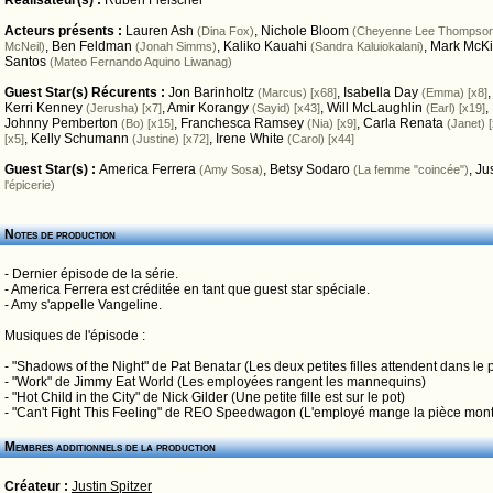
Réalisateur(s) :
Ruben Fleischer
Acteurs présents :
Lauren Ash
,
Nichole Bloom
(Dina Fox)
(Cheyenne Lee Thompso
,
Ben Feldman
,
Kaliko Kauahi
,
Mark McK
McNeil)
(Jonah Simms)
(Sandra Kaluiokalani)
Santos
(Mateo Fernando Aquino Liwanag)
Guest Star(s) Récurents :
Jon Barinholtz
,
Isabella Day
(Marcus) [x68]
(Emma) [x8]
Kerri Kenney
,
Amir Korangy
,
Will McLaughlin
,
(Jerusha) [x7]
(Sayid) [x43]
(Earl) [x19]
Johnny Pemberton
,
Franchesca Ramsey
,
Carla Renata
(Bo) [x15]
(Nia) [x9]
(Janet) 
,
Kelly Schumann
,
Irene White
[x5]
(Justine) [x72]
(Carol) [x44]
Guest Star(s) :
America Ferrera
,
Betsy Sodaro
,
Jus
(Amy Sosa)
(La femme "coincée")
l'épicerie)
Notes de production
- Dernier épisode de la série.
- America Ferrera est créditée en tant que guest star spéciale.
- Amy s'appelle Vangeline.
Musiques de l'épisode :
- "Shadows of the Night" de Pat Benatar (Les deux petites filles attendent dans le 
- "Work" de Jimmy Eat World (Les employées rangent les mannequins)
- "Hot Child in the City" de Nick Gilder (Une petite fille est sur le pot)
- "Can't Fight This Feeling" de REO Speedwagon (L'employé mange la pièce mon
Membres additionnels de la production
Créateur :
Justin Spitzer