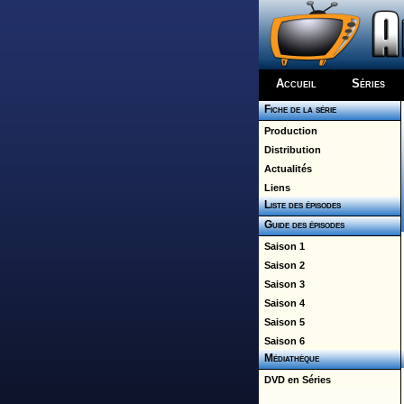
Accueil
Séries
Fiche de la série
Production
Distribution
Actualités
Liens
Liste des épisodes
Guide des épisodes
Saison 1
Saison 2
Saison 3
Saison 4
Saison 5
Saison 6
Médiathèque
DVD en Séries