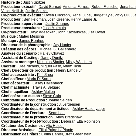
Histoire de :
Justin Spitzer
Producteur exécutif :
David Bernad
,
America Ferrera
,
Ruben Fleischer
,
Jonathan 
Victor Nelli Jr.
,
Justin Spitzer
Co-producteur exécutif :
Owen Ellickson
,
Rene Gube
,
Bridget Kyle
,
Vicky Luu
,
L
Producteur :
Ben Feldman
,
Josh Greene
,
Henry Lange Jr.
Producteur superviseur :
Justin Shanes
Producteur consultant :
Josh Malmuth
Co-producteur :
Dayo Adesokan
,
John Kazlauskas
,
Lisa Owad
Musique :
Mateo Messina
Montage :
James Renfroe
Directeur de la photographie :
Jay Hunter
Création des décors :
Michael G. Gallenberg
Analyse du scénario :
Hailey Chavez
Assistant de Casting :
Danny Dunitz
Assistant montage :
Nicholas Shaffer
,
Missy Wiechers
Cadreur :
Dee Nichols
,
Miguel Pask
,
Adam Tash
Chef / Directeur de production :
Henry Lange Jr.
Chef accessoiriste :
Phil Shea
Chef coiffeur :
Maria Di Sarro
Chef décorateur :
Casey Hallenbeck
Chef machiniste :
Travis A. Belgard
Chef maquilleur :
Ashley Mullen
Chef opérateur du son :
Steve Cain
Comptable de Production :
Joanie Selden
Coordinateur de la construction :
J. Jergensen
Coordinateur du département artistique :
Ashley Hasenyager
Coordinateur de l'écriture :
Sean Lee
Coordinateur de la production :
Andy Bradshaw
Coordinateur de Post-Production :
Deborah Etta Robinson
Créateur des Costumes :
Alix Hester
Directeur Artistique :
Elliot Paige LaPlante
Distribution des rôles :
Collin Daniel
,
Brett Greenstein