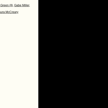
Green (II)
,
Gabe Miller
,
aura McCreary