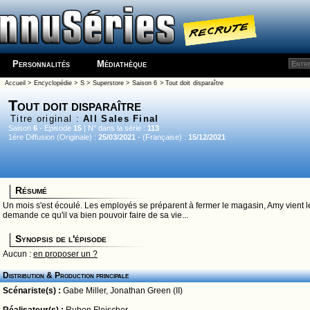
Personnalités
Médiathèque
Accueil
>
Encyclopédie
>
S
>
Superstore
>
Saison 6
> Tout doit disparaître
Tout doit disparaître
Titre original :
All Sales Final
Saison
6
- Episode
15
| N° dans la série :
113
1ère Diffusion (Originale) :
25/03/2021
- (Française) :
15/12/2021
Résumé
Un mois s'est écoulé. Les employés se préparent à fermer le magasin, Amy vient l
demande ce qu'il va bien pouvoir faire de sa vie...
Synopsis de l'épisode
Aucun :
en proposer un ?
Distribution & Production principale
Scénariste(s) :
Gabe Miller
,
Jonathan Green (II)