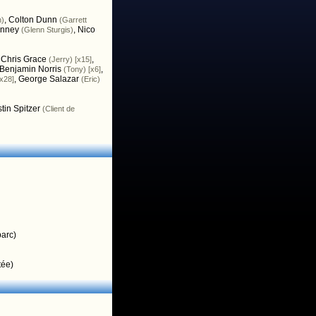
,
Colton Dunn
n)
(Garrett
inney
,
Nico
(Glenn Sturgis)
,
Chris Grace
,
(Jerry) [x15]
Benjamin Norris
,
(Tony) [x6]
,
George Salazar
[x28]
(Eric)
tin Spitzer
(Client de
parc)
tée)